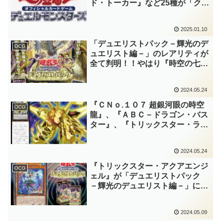
ド・トーカー』など25種が「クォ
ーター・センチュリー・アート・
コレクション」に再録！！新規イ
2025.01.10
ラスト違い2種！！更に、「イビ
ルツイン」なども再録！！【遊戯
「デュエリストパック－輝光のデ
OCG
王OCG】
ュエリスト編－」のレアリティが
全て判明！！やはり『時空の七皇
(セブンス・タキオン)』はスーパ
ーレア！！「タキオン」の最後の
2024.05.24
クオシク枠は『神影金龍ドラッグ
ルクシオン』でしたか。【遊戯王
『ＣＮｏ.１０７ 超銀河眼の時空
OCG
OCG】
龍』、『ＡＢＣ－ドラゴン・バス
ター』、『トリックスター・ライ
トステージ』にはクォーターセン
チュリーシークレットレア仕様も
2024.05.24
存在！！「デュエリストパック－
輝光のデュエリスト編－」収
『トリックスター・アクアエンジ
OCG
録！！【遊戯王OCG】
ェル』が「デュエリストパック
－輝光のデュエリスト編－」に収
録！！まさかの「マリンセス」と
しても扱う水属性の「トリックス
2024.05.09
ター」！？使い切りですが、自己