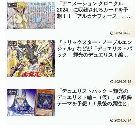
特殊召喚効果も強いですね～。
「アニメーション クロニクル
OCG
【遊戯王OCG】
2024」に収録されるカードを予
想！！「アルカナフォース」、
「アンティーク・ギア(古代の機
械)」、「ギミック・パペッ
2024.04.03
ト」、「幻奏」、「サンアバロ
ン」など。欲しいカード多過ぎま
『トリックスター・ノーブルエン
OCG
すね……。【遊戯王OCG】
ジェル』などが「デュエリストパ
ック －輝光のデュエリスト編
－」に収録！！バンドメンバーが
追加され、「青い涙」もテーマ化
されましたね！！また、パッケー
ジでミザエルの選出も確定！！
2024.03.15
【遊戯王OCG】
「デュエリストパック －輝光の
OCG
デュエリスト編－（仮）」の収録
テーマを予想！！最後の属性とな
る光属性のDP。メジャーな属性
だけあって候補が多いですね～。
2024.02.14
【遊戯王OCG】