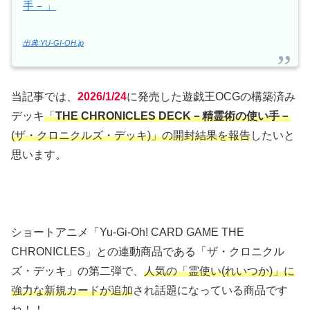
手－」
出典:YU-GI-OH.jp
当記事では、
2026/1/24
に発売した遊戯王OCGの構築済み
デッキ
「
THE CHRONICLES DECK－精霊術の使い手－
(ザ・クロニクルズ・デッキ)」の開封結果を報告
したいと
思います。
ショートアニメ「Yu-Gi-Oh! CARD GAME THE
CHRONICLES」との連動商品である「ザ・クロニクル
ズ・デッキ」の第二弾で、
人気の「霊使い(れいつか)」に
強力な新規カードが追加
され話題になっている商品です
ね！！