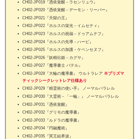
CH02-JP019『憑依覚醒－ラセンリュウ』
CH02-JP020『憑依覚醒－デーモン・リーパー』
CH02-JP021『天獄の王』
CH02-JP022『ホルスの栄光－イムセティ』
CH02-JP023『ホルスの祝福－ドゥアムテフ』
CH02-JP024『ホルスの先導－ハーピ』
CH02-JP025『ホルスの加護－ケベンセヌフ』
CH02-JP026『妖精伝姫－カグヤ』
CH02-JP027『魔導書士 バテル』
CH02-JP028『大輪の魔導書』 ウルトラレア
※プリズマ
ティックシークレットレア仕様あり
CH02-JP029『精霊術の使い手』 ノーマルパラレル
CH02-JP030『大霊術－「一輪」』 ノーマルパラレル
CH02-JP031『憑依覚醒』
CH02-JP032『グリモの魔導書』
CH02-JP033『ルドラの魔導書』
CH02-JP034『円融魔術』
CH02-JP035『冥王結界波』