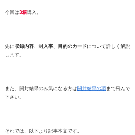
今回は
3箱
購入。
先に
収録内容
、
封入率
、
目的のカード
について詳しく解説
します。
また、開封結果のみ気になる方は
開封結果の項
まで飛んで
下さい。
それでは、以下より記事本文です。