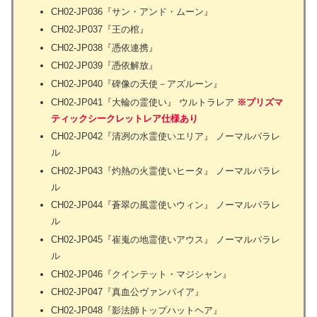
CH02-JP036『サン・アンド・ムーン』
CH02-JP037『王の棺』
CH02-JP038『憑依連携』
CH02-JP039『憑依解放』
CH02-JP040『碑像の天使－アズルーン』
CH02-JP041『大輪の霊使い』 ウルトラレア
※プリズマ
ティックシークレットレア仕様あり
CH02-JP042『清冽の水霊使いエリア』 ノーマルパラレ
ル
CH02-JP043『灼熱の火霊使いヒータ』 ノーマルパラレ
ル
CH02-JP044『蒼翠の風霊使いウィン』 ノーマルパラレ
ル
CH02-JP045『崔嵬の地霊使いアウス』 ノーマルパラレ
ル
CH02-JP046『クインテット・マジシャン』
CH02-JP047『真血公ヴァンパイア』
CH02-JP048『影法師トップハットヘア』