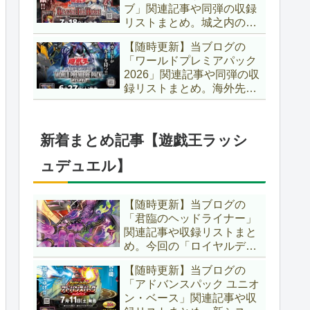
ブ」関連記事や同弾の収録
た、「ドミナス」などの豪
リストまとめ。城之内のカ
華再録にも注目ですね～。
ードたちが『時の黒魔術
【遊戯王OCG】
【随時更新】当ブログの
師』関連となってリメイ
「ワールドプレミアパック
ク！！さらに、「Ｄ－ＨＥ
2026」関連記事や同弾の収
ＲＯ」の『幽獄の時計塔』
録リストまとめ。海外先行
も待望のリメイクです！！
カードが例年より早く来
【遊戯王OCG】
日！！ゴースト骨塚をイメ
ージした『リビングデッド
新着まとめ記事【遊戯王ラッシ
の呼び声』関連に注目が集
まっていますね～。【遊戯
ュデュエル】
王OCG】
【随時更新】当ブログの
「君臨のヘッドライナー」
関連記事や収録リストまと
め。今回の「ロイヤルデモ
ンズ」は相手モンスターを
【随時更新】当ブログの
リリース！！また、新テー
「アドバンスパック ユニオ
マとして「救惺」、「ヘル
ン・ベース」関連記事や収
シィ」、「ゴエゴエ」も登