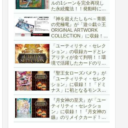
ルの1シーンを完全再現し
た永続魔法！！発動時に無
差別にモンスターを裏返す
『神を超えたしもべ－青眼
効果も、なかなかの影響力
の究極竜』が「遊☆戯☆王
ですね～。「Ｖジャンプ
ORIGINAL ARTWORK
(2026年10月号)」付属カー
COLLECTION」に収録！！
ド。【遊戯王OCG】
3回の攻撃と除去、強固な
「ユーティリティ・セレク
耐性と、正しく『強靭！無
ション」の収録カードとレ
敵！最強！』な「ブルーア
アリティが全て判明！！環
イズ」が登場です！！【遊
境で活躍したカードのリメ
戯王OCG】
イクが多数収録！！調整版
『聖王女ローズパメラ』が
『墓穴の指名者』や「ドミ
「ユーティリティ・セレク
ナス」の少女のカード化な
ション」に収録！！「ドミ
ど、注目要素が満載ですね
ナス」に初となるモンスタ
～。【遊戯王OCG】
ーが登場！！『聖王の粉
『月女神の至天』が「ユー
砕』や『列王詩篇』に描か
ティリティ・セレクショ
れていた少女で、実際にこ
ン」に収録！！『月女神の
の2種を強力にサポートし
鏃』のリメイクカード！！
ていますね！！【遊戯王
選出傾向が読めなくなりま
OCG】