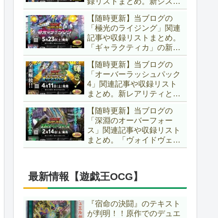
録リストまとめ。新システ
場です！！【遊戯王ラッシ
ム「ユニオンフュージョ
ュデュエル】
【随時更新】当ブログの
ン」の登場により、ようや
「極光のライジング」関連
く原作さながらの「ＸＹ
記事や収録リストまとめ。
Ｚ」が使用可能となりまし
「ギャラクティカ」の新た
た！！【遊戯王ラッシュデ
なフュージョンモンスター
ュエル】
【随時更新】当ブログの
やイラスト違い、「報道」
「オーバーラッシュパック
の強化に加え、幻竜族の新
4」関連記事や収録リスト
テーマ「纏竜」も登場で
まとめ。新レアリティとし
す！！【遊戯王ラッシュデ
てフルオーバーラッシュレ
ュエル】
【随時更新】当ブログの
ア仕様が初登場！！そし
「深淵のオーバーフォー
て、OCGの大人気テーマ
ス」関連記事や収録リスト
「霊使い」も同時に実装さ
まとめ。「ヴォイドヴェル
れています！！【遊戯王ラ
グ」や「夢中」、「ラ
ッシュデュエル】
ヴ」、「いとをかし」、
「コスモス姫」などの人気
最新情報【遊戯王OCG】
テーマ強化に加え、「冥
跡」もテーマ化です！！
【遊戯王ラッシュデュエ
『宿命の決闘』のテキスト
ル】
が判明！！原作でのデュエ