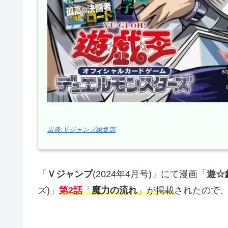
出典:Ｖジャンプ編集部
「
Ｖジャンプ
(2024年4月号)」にて漫画「
遊☆
ズ)」
第2話
「
魔力の流れ
」が掲載
されたので