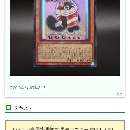
出典:【公式】遊戯王OCG
テキスト
レベル1/光属性/獣族/効果モンスター/攻0/守1600