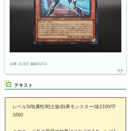
出典:【公式】遊戯王OCG
テキスト
レベル5/地属性/戦士族/効果モンスター/攻2100/守
1600