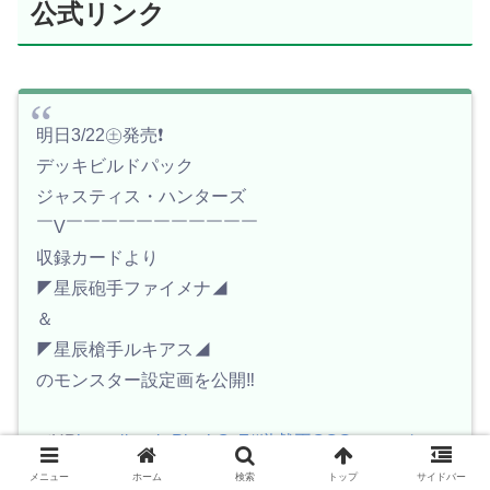
公式リンク
明日3/22㊏発売❗️
デッキビルドパック
ジャスティス・ハンターズ
￣V￣￣￣￣￣￣￣￣￣￣￣
収録カードより
◤星辰砲手ファイメナ◢
＆
◤星辰槍手ルキアス◢
のモンスター設定画を公開‼️
✅HP
https://t.co/txPipzbQsZ
#遊戯王OCGモンスター
設定画
pic.twitter.com/fMtck4R007
メニュー
ホーム
検索
トップ
サイドバー