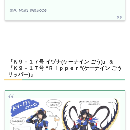
出典:【公式】遊戯王OCG
『Ｋ９－１７号 イヅナ(ケーナイン ごう)』 &
『Ｋ９－１７号 “Ｒｉｐｐｅｒ”(ケーナイン ごう
リッパー)』