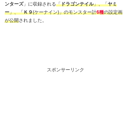
ンターズ
」に収録される
「
ドラゴンテイル
」、「
ヤミ
ー
」、「
Ｋ９
(ケーナイン)」のモンスター計
6種
の設定画
が公開
されました。
スポンサーリンク