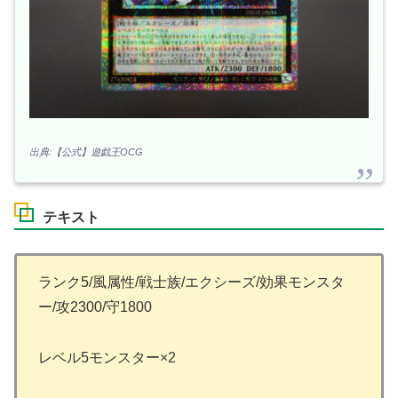
出典:【公式】遊戯王OCG
テキスト
ランク5/風属性/戦士族/エクシーズ/効果モンスタ
ー/攻2300/守1800
レベル5モンスター×2