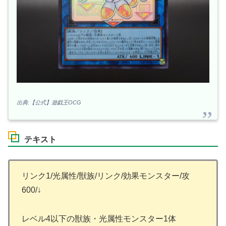
出典:【公式】遊戯王OCG
テキスト
リンク1/光属性/獣族/リンク/効果モンスター/攻
600/↓
レベル4以下の獣族・光属性モンスター1体