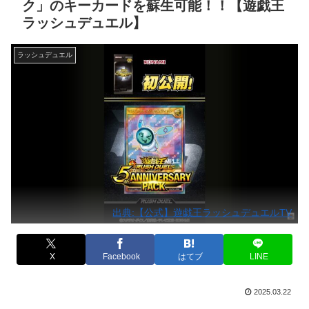
ク」のキーカードを蘇生可能！！【遊戯王
ラッシュデュエル】
ラッシュデュエル
出典:【公式】遊戯王ラッシュデュエルTV
X
Facebook
はてブ
LINE
2025.03.22