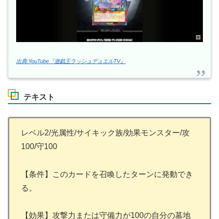
出典:YouTube『遊戯王ラッシュデュエルTV』
テキスト
レベル2/光属性/サイキック族/効果モンスター/攻
100/守100
【条件】このカードを召喚したターンに発動でき
る。
【効果】攻撃力または守備力が100の自分の墓地