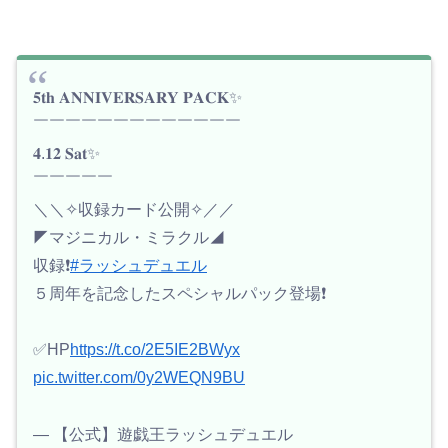
𝟓𝐭𝐡 𝐀𝐍𝐍𝐈𝐕𝐄𝐑𝐒𝐀𝐑𝐘 𝐏𝐀𝐂𝐊✨
￣￣￣￣￣￣￣￣￣￣￣￣￣
𝟒.𝟏𝟐 𝐒𝐚𝐭✨
￣￣￣￣￣
＼＼✧収録カード公開✧／／
◤マジニカル・ミラクル◢
収録❗️
#ラッシュデュエル
５周年を記念したスペシャルパック登場❗️
✅HP
https://t.co/2E5IE2BWyx
pic.twitter.com/0y2WEQN9BU
— 【公式】遊戯王ラッシュデュエル