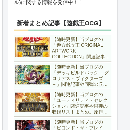
ル)に関する情報を発信中！！
新着まとめ記事【遊戯王OCG】
【随時更新】当ブログの
「遊☆戯☆王 ORIGINAL
ARTWORK
COLLECTION」関連記事や
同弾の収録リストまとめ。
【随時更新】当ブログの
マンガスタイルとオーバー
「デッキビルドパック －グ
フレームに焦点を当てた新
ロリアス・ヴィクターズ
商品！！また、原作のモン
－」関連記事や同弾の収録
スターもリメイクされてい
リストまとめ。効果を持た
ます！！【遊戯王OCG】
【随時更新】当ブログの
ない古のモンスターを使役
「ユーティリティ・セレク
する儀式テーマ「セネト」
ション」関連記事や同弾の
に加え、「レイズ・ムー
収録リストまとめ。原作の
ン」や「異解△」も登
名シーンや懐かしの人気モ
場！！【遊戯王OCG】
【随時更新】当ブログの
ンスターをイメージした新
「ビヨンド・ザ・ブレイ
規カードが多数登場！！ま