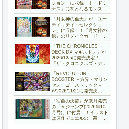
ション」に収録！！「ドミ
ナス」に初となるモンスタ
ーが登場！！『聖王の粉
『月女神の至天』が「ユー
砕』や『列王詩篇』に描か
ティリティ・セレクショ
れていた少女で、実際にこ
ン」に収録！！『月女神の
の2種を強力にサポートし
鏃』のリメイクカード！！
ていますね！！【遊戯王
選出傾向が読めなくなりま
OCG】
「THE CHRONICLES
したが、後攻向けとは言え
DECK DX マギストス」が
無効化範囲の広がった『墓
2026/12/5に発売決定！！
穴の指名者』はめちゃくち
「ザ・クロニクルズ・デッ
ゃ強力ですね！？【遊戯王
キ」がリニューアル！！第
OCG】
「REVOLUTION
1弾は「マギストス」と
BOOSTER －方界・マリン
「エンディミオン」が選出
セス・ゴーストリック－」
されています！！【遊戯王
が2026/11/21に発売決
OCG】
定！！「レボリューション
『宿命の決闘』が来月発売
ブースター」の第2弾！！
の「Ｖジャンプ(2026年10
今回は前回以上に個性派揃
月号)」に付属！！イラスト
いとなりましたね～。【遊
は原作デュエルの一幕！！
戯王OCG】
初期型デュエルディスクの