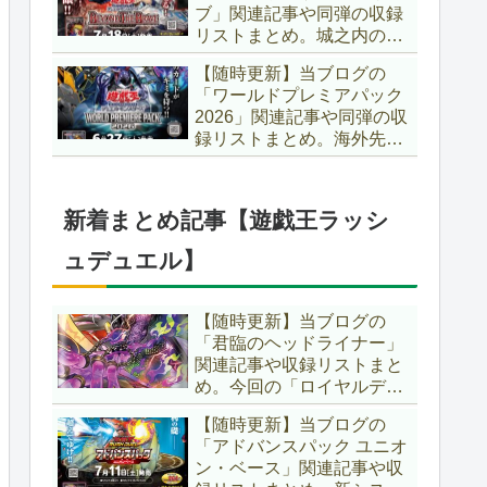
ブ」関連記事や同弾の収録
た、「ドミナス」などの豪
リストまとめ。城之内のカ
華再録にも注目ですね～。
ードたちが『時の黒魔術
【遊戯王OCG】
【随時更新】当ブログの
師』関連となってリメイ
「ワールドプレミアパック
ク！！さらに、「Ｄ－ＨＥ
2026」関連記事や同弾の収
ＲＯ」の『幽獄の時計塔』
録リストまとめ。海外先行
も待望のリメイクです！！
カードが例年より早く来
【遊戯王OCG】
日！！ゴースト骨塚をイメ
ージした『リビングデッド
新着まとめ記事【遊戯王ラッシ
の呼び声』関連に注目が集
まっていますね～。【遊戯
ュデュエル】
王OCG】
【随時更新】当ブログの
「君臨のヘッドライナー」
関連記事や収録リストまと
め。今回の「ロイヤルデモ
ンズ」は相手モンスターを
【随時更新】当ブログの
リリース！！また、新テー
「アドバンスパック ユニオ
マとして「救惺」、「ヘル
ン・ベース」関連記事や収
シィ」、「ゴエゴエ」も登