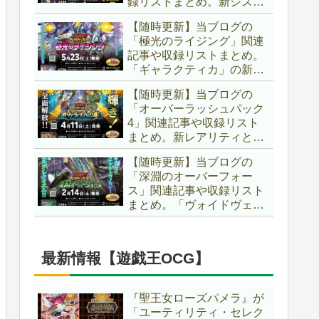
録リストまとめ。新システ
場です！！【遊戯王ラッシ
ム「ユニオンフュージョ
ュデュエル】
【随時更新】当ブログの
ン」の登場により、ようや
「極光のライジング」関連
く原作さながらの「ＸＹ
記事や収録リストまとめ。
Ｚ」が使用可能となりまし
「ギャラクティカ」の新た
た！！【遊戯王ラッシュデ
なフュージョンモンスター
ュエル】
【随時更新】当ブログの
やイラスト違い、「報道」
「オーバーラッシュパック
の強化に加え、幻竜族の新
4」関連記事や収録リスト
テーマ「纏竜」も登場で
まとめ。新レアリティとし
す！！【遊戯王ラッシュデ
てフルオーバーラッシュレ
ュエル】
【随時更新】当ブログの
ア仕様が初登場！！そし
「深淵のオーバーフォー
て、OCGの大人気テーマ
ス」関連記事や収録リスト
「霊使い」も同時に実装さ
まとめ。「ヴォイドヴェル
れています！！【遊戯王ラ
グ」や「夢中」、「ラ
ッシュデュエル】
ヴ」、「いとをかし」、
「コスモス姫」などの人気
最新情報【遊戯王OCG】
テーマ強化に加え、「冥
跡」もテーマ化です！！
【遊戯王ラッシュデュエ
『聖王女ローズパメラ』が
ル】
「ユーティリティ・セレク