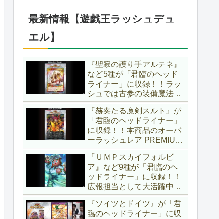
仕様に合わせた特別ルール
でしたし、それを再現する
最新情報【遊戯王ラッシュデュ
のかな？【遊戯王OCG】
エル】
『聖寂の護り手アルテネ』
など5種が「君臨のヘッド
ライナー」に収録！！ラッ
シュでは古参の装備魔法
『アルテネの加護』がテー
『赫奕たる魔剣スルト』が
マ化！！3種のユニオンが
「君臨のヘッドライナー」
存在し、天使族では汎用的
に収録！！本商品のオーバ
なサポーターとなります
ーラッシュレア PREMIUM
ね！！【遊戯王ラッシュデ
BLACK Ver.枠！！初の下級
ュエル】
『ＵＭＰスカイフォルビ
モンスターで、「ヘルシ
ア』など9種が「君臨のヘ
ィ」と相性抜群なバウンス
ッドライナー」に収録！！
効果持ちです！！【遊戯王
広報担当として大活躍中の
ラッシュデュエル】
『ラワン冒険隊』がテーマ
『ソイツとドイツ』が「君
化！！まさかのユニオンテ
臨のヘッドライナー」に収
ーマですし、関連カードも