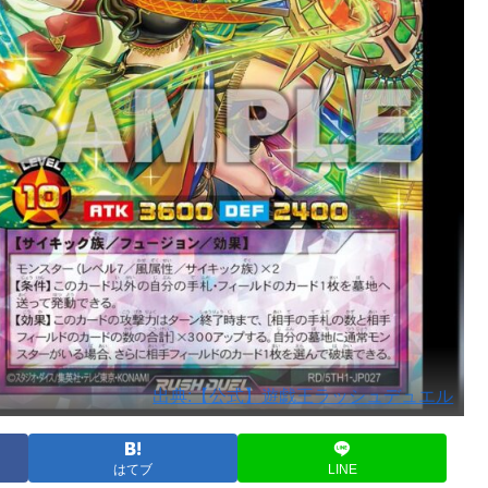
出典:【公式】遊戯王ラッシュデュエル
はてブ
LINE