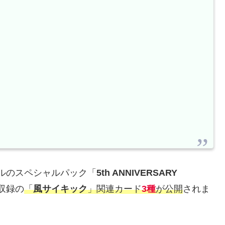
ルのスペシャルパック「
5th ANNIVERSARY
収録の
「
風サイキック
」関連カード
3種
が公開
されま