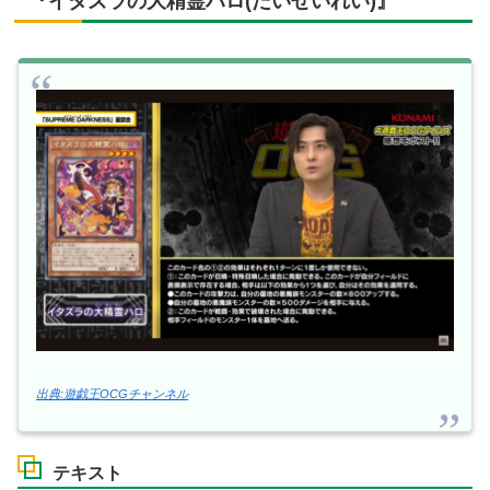
『イタズラの大精霊ハロ(だいせいれい)』
出典:遊戯王OCGチャンネル
テキスト