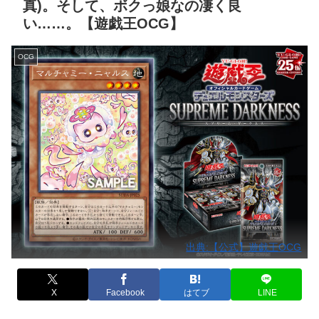
真)。そして、ボクっ娘なの凄く良
い……。【遊戯王OCG】
OCG
出典:【公式】遊戯王OCG
X
Facebook
はてブ
LINE