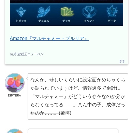
Amazon『マルチャミー・プルリア』
出典:遊戯王ニューロン
なんか、珍しいくらいに設定面がめちゃくち
ゃ語られていますけど、情報過多で余計に
DIPTERA
「マルチャミー」がどういう存在なのか分か
らなくなってる……。
真ん中の子、成体だっ
たのか……。(驚愕)