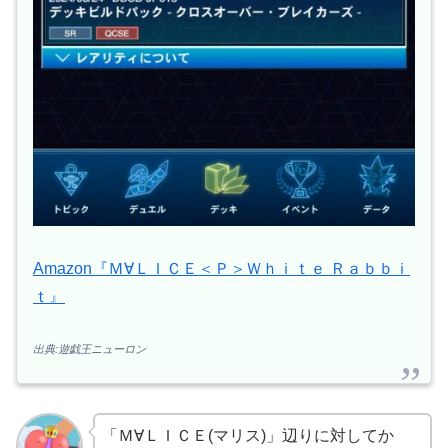
Amazon『Ｍ∀ＬＩＣＥ＜Ｐ＞Ｗｈｉｔｅ Ｒａｂｂｉ
ｔ』
出典:遊戯王ニューロン
「Ｍ∀ＬＩＣＥ(マリス)」辺りに対してか