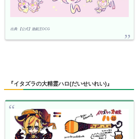
出典:【公式】遊戯王OCG
『イタズラの大精霊ハロ(だいせいれい)』