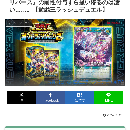
リバース』の耐性付与すら掻い潜るのは凄
い……。【遊戯王ラッシュデュエル】
ラッシュデュエル
出典:【公式】遊戯王ラッシュデュエルTV
X
Facebook
はてブ
LINE
2024.03.29