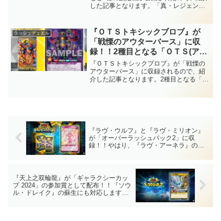
した記事となります。「真・レジェンド
ん、汎用性の高い除去や墓地肥や
覚醒パック」収録！！エルフの女性神
しで実戦でも活躍しそうです！！
官！！優美なイラストはもちろん、汎用
【遊戯王ラッシュデュエル】
性の高い除去や墓地肥やしで実戦でも活
『ＯＴＳトキシックブロブ』が
ラッシュデュエル
躍しそうです！！【遊戯王ラッシュデュ
「戦慄のアウターバース」に収
エル】
録！！2種目となる「ＯＴＳ(アウ
ターバース)」のフュージョ
『ＯＴＳトキシックブロブ』が「戦慄の
ン！！優秀な除去効果と出しやす
アウターバース」に収録されるので、紹
介した記事となります。2種目となる「Ｏ
さから、「ＯＴＳ」デッキの主力
ＴＳ(アウターバース)」のフュージョ
となりそうですね！！【遊戯王ラ
ン！！優秀な除去効果と出しやすさか
ッシュデュエル】
ら、「ＯＴＳ」デッキの主力となりそう
ですね！！【遊戯王ラッシュデュエル】
『ラヴ・ウルフ』と『ラヴ・ミリオン』
が「オーバーラッシュパック2」に収
録！！やはり、『ラヴ・アーネラ』の連
れていた子犬もモンスターとして登
場！！そして、『ラヴ・ミリオン』の桁
数がオカシイ……。【遊戯王ラッシュデ
ュエル】
『天上之双輪龍』が「ギャラクシーカッ
プ 2024」の参加賞として配布！！『ソウ
ル・ドレイク』の蘇生にも対応します
し、「ブルーアイズ」で使えそうかな？
上位賞のオーバーラッシュレアもカッコ
いい！！【遊戯王ラッシュデュエル】