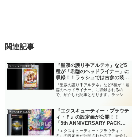
関連記事
『聖寂の護り手アルテネ』など5
ラッシュデュエル
種が「君臨のヘッドライナー」に
収録！！ラッシュでは古参の装備
魔法『アルテネの加護』がテーマ
『聖寂の護り手アルテネ』など5種が「君
化！！3種のユニオンが存在し、
臨のヘッドライナー」に収録されるの
で、紹介した記事となります。ラッシュ
天使族では汎用的なサポーターと
では古参の装備魔法『アルテネの加護』
なりますね！！【遊戯王ラッシュ
がテーマ化！！3種のユニオンが存在し、
デュエル】
天使族では汎用的なサポーターとなりま
『エクスキューティー・プラウテ
ラッシュデュエル
すね！！【遊戯王ラッシュデュエル】
ィ・Ｆ』の設定画が公開！！
「5th ANNIVERSARY PACK」
に収録！！「エクスキューティ
『エクスキューティー・プラウティ・
ー」のコンタクトフュージョ
Ｆ』の設定画が公開されたので、紹介し