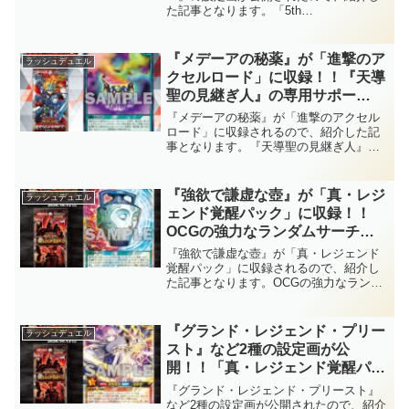
た記事となります。「5th
ン！！進化してもなお狼狽してる
ANNIVERSARY PACK」収録！！「エク
の、可愛い……。【遊戯王ラッシ
スキューティー」のコンタクトフュージ
ュデュエル】
ョン！！進化してもなお狼狽してるの、
『メデーアの秘薬』が「進撃のア
ラッシュデュエル
可愛い……。【遊戯王ラッシュデュエ
クセルロード」に収録！！『天導
ル】
聖の見継ぎ人』の専用サポー
ト！！大型モンスターの蘇生を連
『メデーアの秘薬』が「進撃のアクセル
鎖できるので、決まれば大きなア
ロード」に収録されるので、紹介した記
事となります。『天導聖の見継ぎ人』の
ドバンテージを生み出せそうです
専用サポート！！大型モンスターの蘇生
ね～。【遊戯王ラッシュデュエ
を連鎖できるので、決まれば大きなアド
ル】
バンテージを生み出せそうですね～。
『強欲で謙虚な壺』が「真・レジ
ラッシュデュエル
【遊戯王ラッシュデュエル】
ェンド覚醒パック」に収録！！
OCGの強力なランダムサーチが
実装！！アドバンス召喚を主体に
『強欲で謙虚な壺』が「真・レジェンド
するラッシュでは確かに相性がい
覚醒パック」に収録されるので、紹介し
た記事となります。OCGの強力なランダ
いですが、それにしてもこのカー
ムサーチが実装！！アドバンス召喚を主
ドは予想外過ぎる……。【遊戯王
体にするラッシュでは確かに相性がいい
ラッシュデュエル】
ですが、それにしてもこのカードは予想
『グランド・レジェンド・プリー
ラッシュデュエル
外過ぎる……。【遊戯王ラッシュデュエ
スト』など2種の設定画が公
ル】
開！！「真・レジェンド覚醒パッ
ク」に収録！！エルフの女性神
『グランド・レジェンド・プリースト』
官！！優美なイラストはもちろ
など2種の設定画が公開されたので、紹介