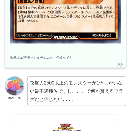
出典:遊戯王ラッシュデュエル – 公式サイト
攻撃力2500以上のモンスターが1体しかいな
い最不遇種族ですし、ここで何か貰えるフラ
DIPTERA
グだと信じたい……。