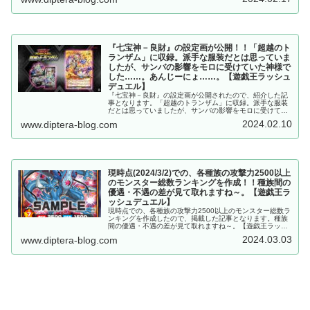
ッシュデュエル】
『七宝神－良財』の設定画が公開！！「超越のト
ランザム」に収録。派手な服装だとは思っていま
したが、サンバの影響をモロに受けていた神様で
した……。あんじーにょ……。【遊戯王ラッシュ
デュエル】
『七宝神－良財』の設定画が公開されたので、紹介した記
事となります。「超越のトランザム」に収録。派手な服装
だとは思っていましたが、サンバの影響をモロに受けてい
た神様でした……。あんじーにょ……。【遊戯王ラッシュ
2024.02.10
www.diptera-blog.com
デュエル】
現時点(2024/3/2)での、各種族の攻撃力2500以上
のモンスター総数ランキングを作成！！種族間の
優遇・不遇の差が見て取れますね～。【遊戯王ラ
ッシュデュエル】
現時点での、各種族の攻撃力2500以上のモンスター総数ラ
ンキングを作成したので、掲載した記事となります。種族
間の優遇・不遇の差が見て取れますね～。【遊戯王ラッシ
ュデュエル】
2024.03.03
www.diptera-blog.com