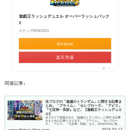
遊戯王ラッシュデュエル オーバーラッシュパック
2
ステップREIKODO
Amazon
楽天市場
ポチップ
関連記事↓
当ブログの「超越のトランザム」に関する記事ま
とめ。「プライム」「セレブローズ」「アビス」
『七宝神－良財』など。【遊戯王ラッシュデュエ
ル】
当ブログで投稿された「超越のトランザム」に関する記事
をまとめた記事となります。「プライム」「セレブロー
ズ」「アビス」『七宝神－良財』など。2024/2/10に発売
された遊戯王ラッシュデュエルの基本パック。【遊戯王ラ
2024.02.17
www.diptera-blog.com