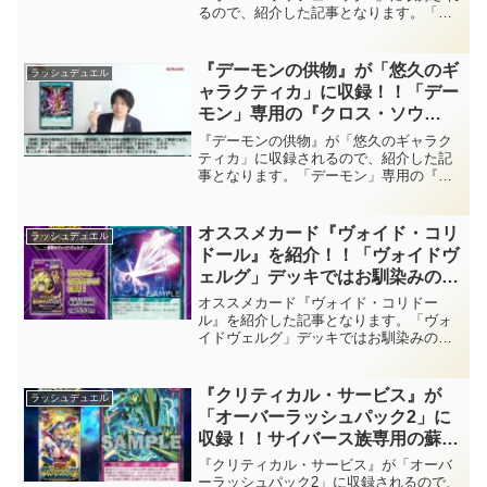
るので、紹介した記事となります。「磁
グいですね！？【遊戯王ラッシュ
石の戦士」最後の枠は岩石族の汎用手札
デュエル】
交換！！最近の手札交換の性能はエグい
ですね！？【遊戯王ラッシュデュエル】
『デーモンの供物』が「悠久のギ
ラッシュデュエル
ャラクティカ」に収録！！「デー
モン」専用の『クロス・ソウ
ル』！！『デーモンの呪術師』で
『デーモンの供物』が「悠久のギャラク
レベル変更すれば、ほとんどの相
ティカ」に収録されるので、紹介した記
事となります。「デーモン」専用の『ク
手モンスターをリリースできてし
ロス・ソウル』！！『デーモンの呪術
まいますね！！【遊戯王ラッシュ
師』でレベル変更すれば、ほとんどの相
デュエル】
手モンスターをリリースできてしまいま
オススメカード『ヴォイド・コリ
ラッシュデュエル
すね！！【遊戯王ラッシュデュエル】
ドール』を紹介！！「ヴォイドヴ
ェルグ」デッキではお馴染みのサ
ルベージ効果持ち！！『Ｃ・ダー
オススメカード『ヴォイド・コリドー
クマター・ワイバーン』や『ダー
ル』を紹介した記事となります。「ヴォ
イドヴェルグ」デッキではお馴染みのサ
クマター・デッドエール』なども
ルベージ効果持ち！！『Ｃ・ダークマタ
回収できますね！！【遊戯王ラッ
ー・ワイバーン』や『ダークマター・デ
シュデュエル】
ッドエール』なども回収できますね！！
『クリティカル・サービス』が
ラッシュデュエル
【遊戯王ラッシュデュエル】
「オーバーラッシュパック2」に
収録！！サイバース族専用の蘇生
& 防御札！！『ディープスペー
『クリティカル・サービス』が「オーバ
ス・ユグドラゴ』すら蘇生可能な
ーラッシュパック2」に収録されるので、