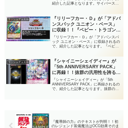
紹介した記事となります。サイバース族
のは強いですね～。【遊戯王ラッ
専用の蘇生 & 防御札！！『ディープスペ
シュデュエル】
ース・ユグドラゴ』すら蘇生可能なのは
強いですね～。【遊戯王ラッシュデュエ
『リリーフカー・Ｄ』が「アドバ
ラッシュデュエル
ル】
ンスパック ユニオン・ベース」
に収録！！『ベビー・トラゴン』
と『カードカー・Ｄ』が仲良くリ
『リリーフカー・Ｄ』が「アドバンスパ
メイク！！「球児皇ホーム」の優
ック ユニオン・ベース」に収録されるの
で、紹介した記事となります。『ベビ
秀なドローソースとなるモンスタ
ー・トラゴン』と『カードカー・Ｄ』が
ーですね。【遊戯王ラッシュデュ
仲良くリメイク！！「球児皇ホーム」の
エル】
優秀なドローソースとなるモンスターで
『シャイニーシェイディー』が
ラッシュデュエル
すね。【遊戯王ラッシュデュエル】
「5th ANNIVERSARY PACK」
に再録！！抜群の汎用性を誇る妨
害札が、待望の再録！！今後はリ
『シャイニーシェイディー』が「5th
チュアル召喚へのメタとしても活
ANNIVERSARY PACK」に再録されるの
で、紹介した記事となります。抜群の汎
躍が期待されますね～。【遊戯王
用性を誇る妨害札が、待望の再録！！今
ラッシュデュエル】
後はリチュアル召喚へのメタとしても活
躍が期待されますね～。【遊戯王ラッシ
ュデュエル】
『魔導師の力』のテキストが判明！！初
のレジェンド装備魔法はOCG効果そのま