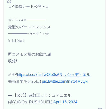
☆·⁺収録カード公開.⋆☆
☆·⁺ ⊹⋆⋄✧━━━━━
覚醒のバーストレックス
━━━━━⋆⋄✧⊹ ﾟ.⋆☆
𝟝.𝟙𝟙 𝕊𝕒𝕥
◤コスモス姫のお戯れ◢
収録❗️
✅HP
https://t.co/7nzTwOlo0s
#ラッシュデュエル
発売まであと25日❗️
pic.twitter.com/fnY14MvQki
— 【公式】遊戯王ラッシュデュエル
(@YuGiOh_RUSHDUEL)
April 16, 2024