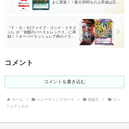
まに実装！！最大2000もの上昇値は圧巻
です……。「最強ジャンプ(2024年6月
号)」付属カード！！【遊戯王ラッシュデ
ュエル】
『Ｆ・Ｇ・Ｄ(ファイブ・ゴッド・ドラゴ
ン)』が「覚醒のバーストレックス」に再
録！！オーバーラッシュレア枠のイラス
ト違い！！「最強」の風格、ここに極ま
れり……。どのように強化されるのかも
楽しみですね～。【遊戯王ラッシュデュ
エル】
コメント
コメントを書き込む
ホーム
トレーディングカード
遊戯王
ラッ
シュデュエル