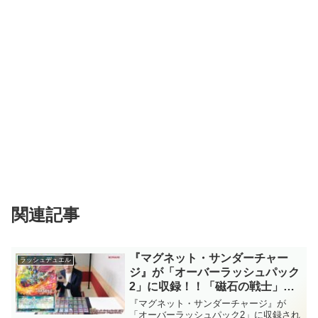
関連記事
『マグネット・サンダーチャー
ラッシュデュエル
ジ』が「オーバーラッシュパック
2」に収録！！「磁石の戦士」最
後の枠は岩石族の汎用手札交
『マグネット・サンダーチャージ』が
換！！最近の手札交換の性能はエ
「オーバーラッシュパック2」に収録され