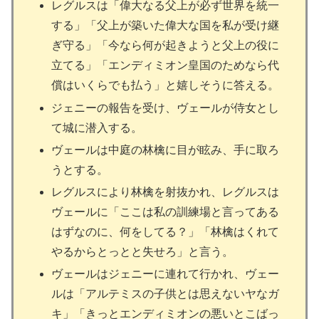
レグルスは「偉大なる父上が必ず世界を統一
する」「父上が築いた偉大な国を私が受け継
ぎ守る」「今なら何が起きようと父上の役に
立てる」「エンディミオン皇国のためなら代
償はいくらでも払う」と嬉しそうに答える。
ジェニーの報告を受け、ヴェールが侍女とし
て城に潜入する。
ヴェールは中庭の林檎に目が眩み、手に取ろ
うとする。
レグルスにより林檎を射抜かれ、レグルスは
ヴェールに「ここは私の訓練場と言ってある
はずなのに、何をしてる？」「林檎はくれて
やるからとっとと失せろ」と言う。
ヴェールはジェニーに連れて行かれ、ヴェー
ルは「アルテミスの子供とは思えないヤなガ
キ」「きっとエンディミオンの悪いとこばっ