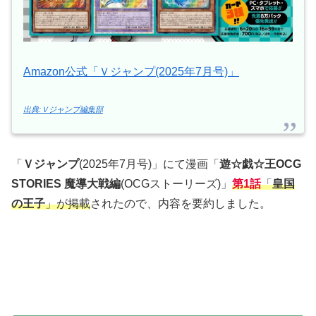
Amazon公式「Ｖジャンプ(2025年7月号)」
出典:Ｖジャンプ編集部
「
Ｖジャンプ
(2025年7月号)」にて漫画「
遊☆戯☆王OCG
STORIES 魔導大戦編
(OCGストーリーズ)」
第1話
「
皇国
の王子
」が掲載
されたので、内容を要約しました。