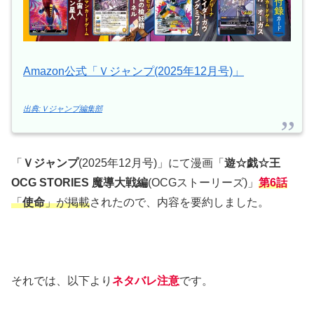
Amazon公式「Ｖジャンプ(2025年12月号)」
出典:Ｖジャンプ編集部
「
Ｖジャンプ
(2025年12月号)」にて漫画「
遊☆戯☆王
OCG STORIES 魔導大戦編
(OCGストーリーズ)」
第6話
「
使命
」が掲載
されたので、内容を要約しました。
それでは、以下より
ネタバレ注意
です。