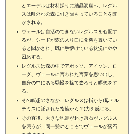
とエーデルは材料採りに結晶洞窟へ、レグル
スは町外れの森に引き籠もっていることを聞
かされる。
ヴェールは自活のできないレグルスを心配す
るが、シードが森の入り口に食料を置いてい
ると聞かされ、既に手懐けている状況にやや
困惑する。
レグルスは森の中でアポッソ、アイソン、ロ
ーグ、ヴェールに言われた言葉を思い出し、
自身の中にある驕慢を捨て去ろうと瞑想をす
る。
その瞑想のさなか、レグルスは指から(母アル
テミスに託された指輪から？)力を感じる。
その直後、大きな地震が起き落石がレグルス
を襲うが、間一髪のところでヴェールが落石