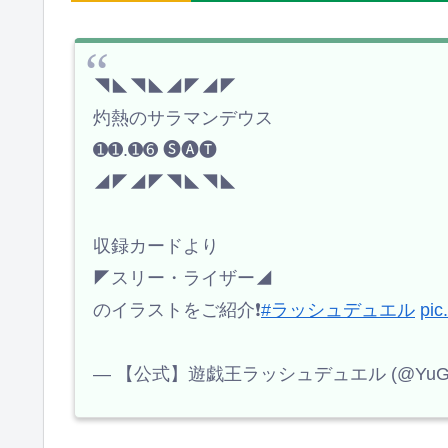
◥◣◥◣◢◤◢◤
灼熱のサラマンデウス
➊➊.➊➏ 🅢🅐🅣
◢◤◢◤◥◣◥◣
収録カードより
◤スリー・ライザー◢
のイラストをご紹介❗️
#ラッシュデュエル
pic
— 【公式】遊戯王ラッシュデュエル (@YuGiO