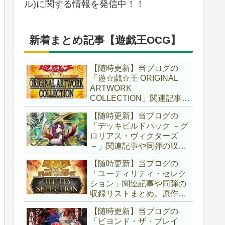
ル)に関する情報を発信中！！
新着まとめ記事【遊戯王OCG】
【随時更新】当ブログの
「遊☆戯☆王 ORIGINAL
ARTWORK
COLLECTION」関連記事や
同弾の収録リストまとめ。
【随時更新】当ブログの
マンガスタイルとオーバー
「デッキビルドパック －グ
フレームに焦点を当てた新
ロリアス・ヴィクターズ
商品！！また、原作のモン
－」関連記事や同弾の収録
スターもリメイクされてい
リストまとめ。効果を持た
ます！！【遊戯王OCG】
【随時更新】当ブログの
ない古のモンスターを使役
「ユーティリティ・セレク
する儀式テーマ「セネト」
ション」関連記事や同弾の
に加え、「レイズ・ムー
収録リストまとめ。原作の
ン」や「異解△」も登
名シーンや懐かしの人気モ
場！！【遊戯王OCG】
【随時更新】当ブログの
ンスターをイメージした新
「ビヨンド・ザ・ブレイ
規カードが多数登場！！ま