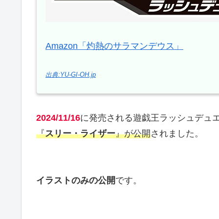
Amazon「灼熱のサラマンデウス」
出典:YU-GI-OH.jp
2024/11/16
に発売される遊戯王ラッシュデュ
『
スリー・ライザー
』が公開
されました。
イラストのみの公開
です。