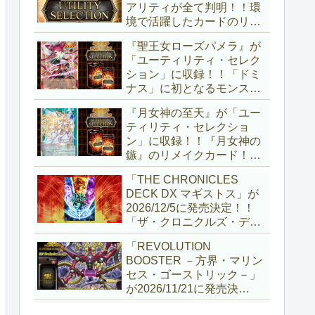
アリティが全て判明！！環
境で活躍したカードのリメ
イクが多数収録！！調整版
『聖王女ローズパメラ』が
『墓穴の指名者』や「ドミ
「ユーティリティ・セレク
ナス」の少女のカード化な
ション」に収録！！「ドミ
ど、注目要素が満載ですね
ナス」に初となるモンスタ
～。【遊戯王OCG】
ーが登場！！『聖王の粉
『月女神の至天』が「ユー
砕』や『列王詩篇』に描か
ティリティ・セレクショ
れていた少女で、実際にこ
ン」に収録！！『月女神の
の2種を強力にサポートし
鏃』のリメイクカード！！
ていますね！！【遊戯王
選出傾向が読めなくなりま
OCG】
「THE CHRONICLES
したが、後攻向けとは言え
DECK DX マギストス」が
無効化範囲の広がった『墓
2026/12/5に発売決定！！
穴の指名者』はめちゃくち
「ザ・クロニクルズ・デッ
ゃ強力ですね！？【遊戯王
キ」がリニューアル！！第
OCG】
「REVOLUTION
1弾は「マギストス」と
BOOSTER －方界・マリン
「エンディミオン」が選出
セス・ゴーストリック－」
されています！！【遊戯王
が2026/11/21に発売決
OCG】
定！！「レボリューション