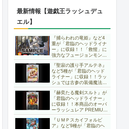
ブースター」の第2弾！！
今回は前回以上に個性派揃
最新情報【遊戯王ラッシュデュ
いとなりましたね～。【遊
戯王OCG】
エル】
『捕らわれの竜姫』など4
重が「君臨のヘッドライナ
ー」に収録！！「救惺」に
強力なフュージョンモンス
ターとサポーターが登
『聖寂の護り手アルテネ』
場！！性能の高さはもちろ
など5種が「君臨のヘッド
ん、イラストから推察され
ライナー」に収録！！ラッ
る背景ストーリーも興味深
シュでは古参の装備魔法
い……。【遊戯王ラッシュ
『アルテネの加護』がテー
デュエル】
『赫奕たる魔剣スルト』が
マ化！！3種のユニオンが
「君臨のヘッドライナー」
存在し、天使族では汎用的
に収録！！本商品のオーバ
なサポーターとなります
ーラッシュレア PREMIUM
ね！！【遊戯王ラッシュデ
BLACK Ver.枠！！初の下級
ュエル】
『ＵＭＰスカイフォルビ
モンスターで、「ヘルシ
ア』など9種が「君臨のヘ
ィ」と相性抜群なバウンス