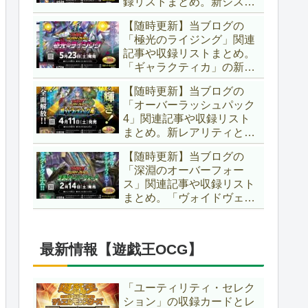
録リストまとめ。新システ
場です！！【遊戯王ラッシ
ム「ユニオンフュージョ
ュデュエル】
【随時更新】当ブログの
ン」の登場により、ようや
「極光のライジング」関連
く原作さながらの「ＸＹ
記事や収録リストまとめ。
Ｚ」が使用可能となりまし
「ギャラクティカ」の新た
た！！【遊戯王ラッシュデ
なフュージョンモンスター
ュエル】
【随時更新】当ブログの
やイラスト違い、「報道」
「オーバーラッシュパック
の強化に加え、幻竜族の新
4」関連記事や収録リスト
テーマ「纏竜」も登場で
まとめ。新レアリティとし
す！！【遊戯王ラッシュデ
てフルオーバーラッシュレ
ュエル】
【随時更新】当ブログの
ア仕様が初登場！！そし
「深淵のオーバーフォー
て、OCGの大人気テーマ
ス」関連記事や収録リスト
「霊使い」も同時に実装さ
まとめ。「ヴォイドヴェル
れています！！【遊戯王ラ
グ」や「夢中」、「ラ
ッシュデュエル】
ヴ」、「いとをかし」、
「コスモス姫」などの人気
最新情報【遊戯王OCG】
テーマ強化に加え、「冥
跡」もテーマ化です！！
【遊戯王ラッシュデュエ
「ユーティリティ・セレク
ル】
ション」の収録カードとレ