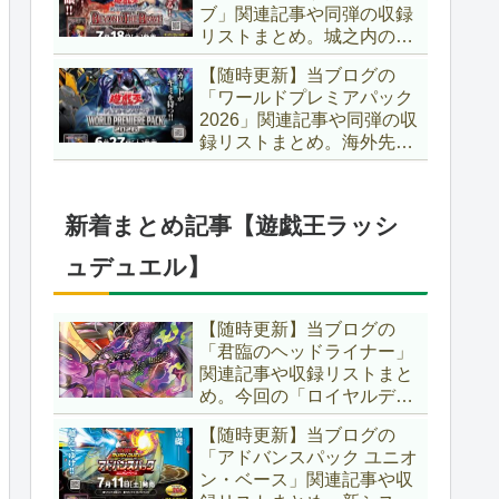
ブ」関連記事や同弾の収録
た、「ドミナス」などの豪
リストまとめ。城之内のカ
華再録にも注目ですね～。
ードたちが『時の黒魔術
【遊戯王OCG】
【随時更新】当ブログの
師』関連となってリメイ
「ワールドプレミアパック
ク！！さらに、「Ｄ－ＨＥ
2026」関連記事や同弾の収
ＲＯ」の『幽獄の時計塔』
録リストまとめ。海外先行
も待望のリメイクです！！
カードが例年より早く来
【遊戯王OCG】
日！！ゴースト骨塚をイメ
ージした『リビングデッド
新着まとめ記事【遊戯王ラッシ
の呼び声』関連に注目が集
まっていますね～。【遊戯
ュデュエル】
王OCG】
【随時更新】当ブログの
「君臨のヘッドライナー」
関連記事や収録リストまと
め。今回の「ロイヤルデモ
ンズ」は相手モンスターを
【随時更新】当ブログの
リリース！！また、新テー
「アドバンスパック ユニオ
マとして「救惺」、「ヘル
ン・ベース」関連記事や収
シィ」、「ゴエゴエ」も登