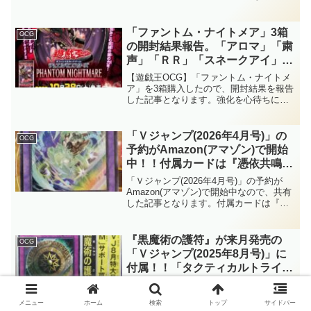
す。新テーマの「絢嵐(けんらん)」は、ま
シャルがありますね～。【遊戯王
さかの『サイクロン』サポート！？風属
OCG】
性サポートとしても扱えるポテンシャル
「ファントム・ナイトメア」3箱
OCG
がありますね～。【遊戯王OCG】
の開封結果報告。「アロマ」「粛
声」「ＲＲ」「スネークアイ」
等。【遊戯王OCG】
【遊戯王OCG】「ファントム・ナイトメ
ア」を3箱購入したので、開封結果を報告
した記事となります。強化を心待ちにし
ていた「アロマ」、初期儀式モンスター
のリメイクテーマ「粛声」、OCGオリジ
ナルのランク13が追加された「ＲＲ」
「Ｖジャンプ(2026年4月号)」の
OCG
等、注目のパックです。
予約がAmazon(アマゾン)で開始
中！！付属カードは『憑依共鳴－
ウィン』！！汎用性高めな、「霊
「Ｖジャンプ(2026年4月号)」の予約が
使い」の新たな融合モンスターで
Amazon(アマゾン)で開始中なので、共有
した記事となります。付属カードは『憑
す！！2026/2/20に発売予定！！
依共鳴－ウィン』！！汎用性高めな、
【遊戯王OCG】
「霊使い」の新たな融合モンスターで
す！！2026/2/20に発売予定！！【遊戯王
『黒魔術の護符』が来月発売の
OCG
OCG】
「Ｖジャンプ(2025年8月号)」に
付属！！「タクティカルトライパ
ック」で強化予定の『ブラック・
『黒魔術の護符』が来月発売の「Ｖジャ
マジシャン』をサポートする通常
ンプ(2025年8月号)」に付属されることが
メニュー
ホーム
検索
トップ
サイドバー
判明したので、紹介した記事となりま
罠カードのようですね！！【遊戯