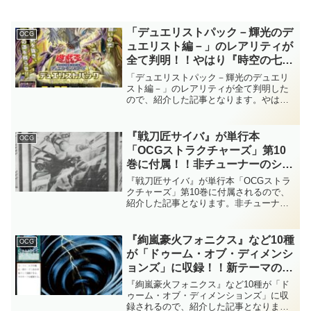
「デュエリストパック－輝光のデ
OCG
ュエリスト編－」のレアリティが
全て判明！！やはり『時空の七皇
(セブンス・タキオン)』はスーパ
「デュエリストパック－輝光のデュエリ
ーレア！！「タキオン」の最後の
スト編－」のレアリティが全て判明した
ので、紹介した記事となります。やはり
クオシク枠は『神影金龍ドラッグ
『時空の七皇(セブンス・タキオン)』はス
ルクシオン』でしたか。【遊戯王
ーパーレア！！「タキオン」の最後のク
OCG】
オシク枠は『神影金龍ドラッグルクシオ
『戦刀匠サイバ』が単行本
OCG
ン』でしたか。【遊戯王OCG】
「OCGストラクチャーズ」第10
巻に付属！！非チューナーのシン
クロモンスターでは非常に珍しい
『戦刀匠サイバ』が単行本「OCGストラ
相手ターン中のシンクロ召喚効果
クチャーズ」第10巻に付属されるので、
紹介した記事となります。非チューナー
持ち！！戦士族デッキの戦術の幅
のシンクロモンスターでは非常に珍しい
を広げられそうですね～。【【遊
相手ターン中のシンクロ召喚効果持
戯王OCG】
ち！！戦士族デッキの戦術の幅を広げら
『絢嵐豪火フォニクス』など10種
OCG
れそうですね～。【遊戯王OCG】
が「ドゥーム・オブ・ディメンシ
ョンズ」に収録！！新テーマの
「絢嵐(けんらん)」は、まさかの
『絢嵐豪火フォニクス』など10種が「ド
『サイクロン』サポート！？風属
ゥーム・オブ・ディメンションズ」に収
録されるので、紹介した記事となりま
性サポートとしても扱えるポテン