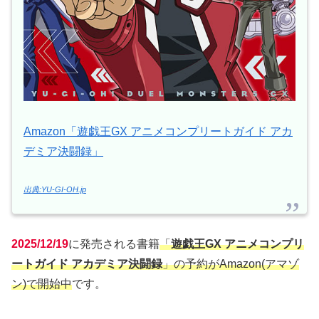
Amazon「遊戯王GX アニメコンプリートガイド アカ
デミア決闘録」
出典:YU-GI-OH.jp
2025/12/19
に発売される書籍
「
遊戯王GX アニメコンプリ
ートガイド アカデミア決闘録
」の予約がAmazon(アマゾ
ン)で開始中
です。