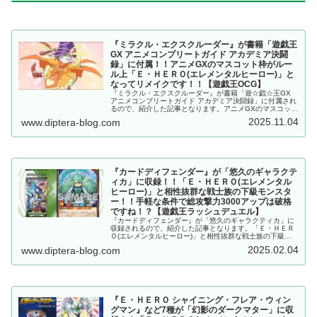
『ミラクル・エクスクルーダー』が書籍「遊戯王
GX アニメコンプリートガイド アカデミア決闘
録」に付属！！アニメGXのマスコット枠がルー
ル上「Ｅ・ＨＥＲＯ(エレメンタルヒーロー)」と
なってリメイクです！！【遊戯王OCG】
『ミラクル・エクスクルーダー』が書籍「遊☆戯☆王GX
アニメコンプリートガイド アカデミア決闘録」に付属され
るので、紹介した記事となります。アニメGXのマスコット
枠がルール上「Ｅ・ＨＥＲＯ(エレメンタルヒーロー)」と
2025.11.04
www.diptera-blog.com
なってリメイクです！！【遊戯王OCG】
『カードディフェンダー』が「悠久のギャラクテ
ィカ」に収録！！「Ｅ・ＨＥＲＯ(エレメンタル
ヒーロー)」と相性抜群な戦士族の下級モンスタ
ー！！手軽な条件で総攻撃力3000アップは破格
ですね！？【遊戯王ラッシュデュエル】
『カードディフェンダー』が「悠久のギャラクティカ」に
収録されるので、紹介した記事となります。「Ｅ・ＨＥＲ
Ｏ(エレメンタルヒーロー)」と相性抜群な戦士族の下級モ
ンスター！！手軽な条件で総攻撃力3000アップは破格です
2025.02.04
www.diptera-blog.com
ね！？【遊戯王ラッシュデュエル】
『Ｅ・ＨＥＲＯ シャイニング・フレア・ウィン
グマン』など7種が「幻影のダークマター」に収