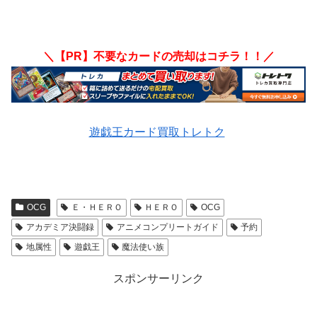
＼【PR】不要なカードの売却はコチラ！！／
遊戯王カード買取トレトク
OCG
Ｅ・ＨＥＲＯ
ＨＥＲＯ
OCG
アカデミア決闘録
アニメコンプリートガイド
予約
地属性
遊戯王
魔法使い族
スポンサーリンク