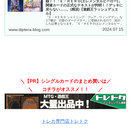
録！！「Ｅ・ＨＥＲＯ(エレメンタルヒーロー)」
関連カードの正式なテキストが判明！！デッキに
戻らない……。(感涙)【遊戯王ラッシュデュエ
ル】
『Ｅ・ＨＥＲＯ シャイニング・フレア・ウィングマン』な
ど7種が「幻影のダークマター」に収録されるので、紹介
した記事となります。「Ｅ・ＨＥＲＯ(エレメンタルヒーロ
ー)」関連カードの正式なテキストが判明！！デッキに戻ら
2024.07.15
www.diptera-blog.com
ない……。(感涙) 遊戯王ラッシュデュエル
＼【PR】シングルカードのまとめ買いは／
＼ コチラがオススメ！！ ／
トレカ専門店トレトク