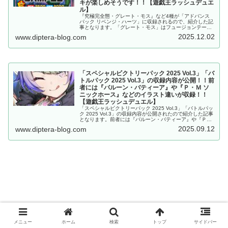
キが楽しめそうです！！【遊戯王ラッシュデュエ
ル】
『究極完全態・グレート・モス』など4種が「アドバンス
パック リベンジ・ハーツ」に収録されるので、紹介した記
事となります。「グレート・モス」はフュージョンテー
マ！！規格外のステータスが多く、パワフルな昆虫族デッ
2025.12.02
www.diptera-blog.com
キが楽しめそうです！！【遊戯王ラッシュデュエル】
「スペシャルビクトリーパック 2025 Vol.3」「バ
トルパック 2025 Vol.3」の収録内容が公開！！前
者には『バルーン・バティーア』や『Ｐ・Ｍ ソ
ニックホース』などのイラスト違いが収録！！
【遊戯王ラッシュデュエル】
「スペシャルビクトリーパック 2025 Vol.3」「バトルパッ
ク 2025 Vol.3」の収録内容が公開されたので紹介した記事
となります。前者には『バルーン・バティーア』や『Ｐ・
Ｍ ソニックホース』などのイラスト違いが収録！！【遊戯
2025.09.12
www.diptera-blog.com
王ラッシュデュエル】
メニュー
ホーム
検索
トップ
サイドバー
まとめ記事