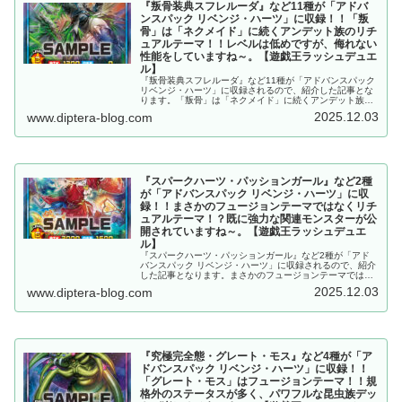
『叛骨装典スフレルーダ』など11種が「アドバ
ンスパック リベンジ・ハーツ」に収録！！「叛
骨」は「ネクメイド」に続くアンデット族のリチ
ュアルテーマ！！レベルは低めですが、侮れない
性能をしていますね～。【遊戯王ラッシュデュエ
ル】
『叛骨装典スフレルーダ』など11種が「アドバンスパック
リベンジ・ハーツ」に収録されるので、紹介した記事とな
ります。「叛骨」は「ネクメイド」に続くアンデット族の
リチュアルテーマ！！レベルは低めですが、侮れない性能
2025.12.03
www.diptera-blog.com
をしていますね～。【遊戯王ラッシュデュエル】
『スパークハーツ・パッションガール』など2種
が「アドバンスパック リベンジ・ハーツ」に収
録！！まさかのフュージョンテーマではなくリチ
ュアルテーマ！？既に強力な関連モンスターが公
開されていますね～。【遊戯王ラッシュデュエ
ル】
『スパークハーツ・パッションガール』など2種が「アド
バンスパック リベンジ・ハーツ」に収録されるので、紹介
した記事となります。まさかのフュージョンテーマではな
くリチュアルテーマ！？既に強力な関連モンスターが公開
2025.12.03
www.diptera-blog.com
されていますね～。【遊戯王ラッシュデュエル】
『究極完全態・グレート・モス』など4種が「ア
ドバンスパック リベンジ・ハーツ」に収録！！
「グレート・モス」はフュージョンテーマ！！規
格外のステータスが多く、パワフルな昆虫族デッ