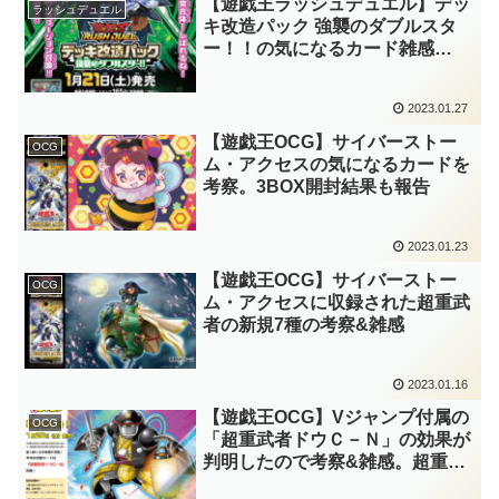
【遊戯王ラッシュデュエル】デッ
ラッシュデュエル
キ改造パック 強襲のダブルスタ
ー！！の気になるカード雑感
&3BOX開封結果報告
2023.01.27
【遊戯王OCG】サイバーストー
OCG
ム・アクセスの気になるカードを
考察。3BOX開封結果も報告
2023.01.23
【遊戯王OCG】サイバーストー
OCG
ム・アクセスに収録された超重武
者の新規7種の考察&雑感
2023.01.16
【遊戯王OCG】Vジャンプ付属の
OCG
「超重武者ドウＣ－Ｎ」の効果が
判明したので考察&雑感。超重武
者ビッグベン－Ｋと相性抜群！！