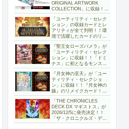
ORIGINAL ARTWORK
COLLECTION」に収録！！
3回の攻撃と除去、強固な
「ユーティリティ・セレク
耐性と、正しく『強靭！無
ション」の収録カードとレ
敵！最強！』な「ブルーア
アリティが全て判明！！環
イズ」が登場です！！【遊
境で活躍したカードのリメ
戯王OCG】
イクが多数収録！！調整版
『聖王女ローズパメラ』が
『墓穴の指名者』や「ドミ
「ユーティリティ・セレク
ナス」の少女のカード化な
ション」に収録！！「ドミ
ど、注目要素が満載ですね
ナス」に初となるモンスタ
～。【遊戯王OCG】
ーが登場！！『聖王の粉
『月女神の至天』が「ユー
砕』や『列王詩篇』に描か
ティリティ・セレクショ
れていた少女で、実際にこ
ン」に収録！！『月女神の
の2種を強力にサポートし
鏃』のリメイクカード！！
ていますね！！【遊戯王
選出傾向が読めなくなりま
OCG】
「THE CHRONICLES
したが、後攻向けとは言え
DECK DX マギストス」が
無効化範囲の広がった『墓
2026/12/5に発売決定！！
穴の指名者』はめちゃくち
「ザ・クロニクルズ・デッ
ゃ強力ですね！？【遊戯王
キ」がリニューアル！！第
OCG】