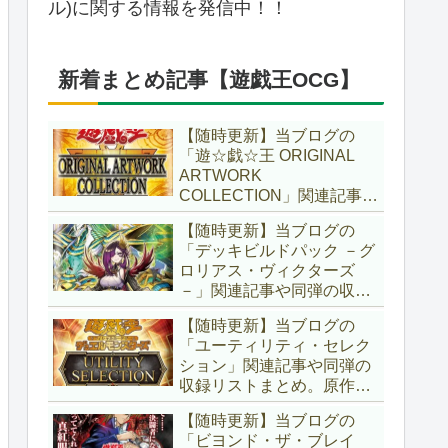
ル)に関する情報を発信中！！
新着まとめ記事【遊戯王OCG】
【随時更新】当ブログの
「遊☆戯☆王 ORIGINAL
ARTWORK
COLLECTION」関連記事や
同弾の収録リストまとめ。
【随時更新】当ブログの
マンガスタイルとオーバー
「デッキビルドパック －グ
フレームに焦点を当てた新
ロリアス・ヴィクターズ
商品！！また、原作のモン
－」関連記事や同弾の収録
スターもリメイクされてい
リストまとめ。効果を持た
ます！！【遊戯王OCG】
【随時更新】当ブログの
ない古のモンスターを使役
「ユーティリティ・セレク
する儀式テーマ「セネト」
ション」関連記事や同弾の
に加え、「レイズ・ムー
収録リストまとめ。原作の
ン」や「異解△」も登
名シーンや懐かしの人気モ
場！！【遊戯王OCG】
【随時更新】当ブログの
ンスターをイメージした新
「ビヨンド・ザ・ブレイ
規カードが多数登場！！ま