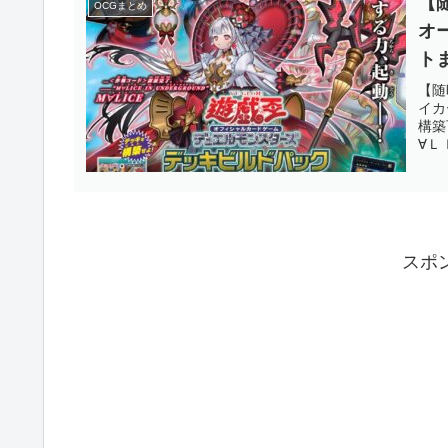
【
OCGまとめ
オ
ト
1
【随
イカ
「
構築
∀Ｌ
スポ