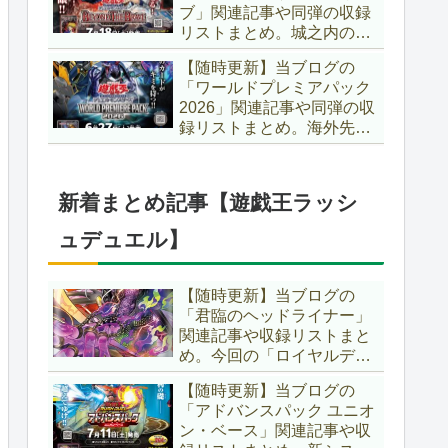
ブ」関連記事や同弾の収録
た、「ドミナス」などの豪
リストまとめ。城之内のカ
華再録にも注目ですね～。
ードたちが『時の黒魔術
【遊戯王OCG】
【随時更新】当ブログの
師』関連となってリメイ
「ワールドプレミアパック
ク！！さらに、「Ｄ－ＨＥ
2026」関連記事や同弾の収
ＲＯ」の『幽獄の時計塔』
録リストまとめ。海外先行
も待望のリメイクです！！
カードが例年より早く来
【遊戯王OCG】
日！！ゴースト骨塚をイメ
ージした『リビングデッド
新着まとめ記事【遊戯王ラッシ
の呼び声』関連に注目が集
まっていますね～。【遊戯
ュデュエル】
王OCG】
【随時更新】当ブログの
「君臨のヘッドライナー」
関連記事や収録リストまと
め。今回の「ロイヤルデモ
ンズ」は相手モンスターを
【随時更新】当ブログの
リリース！！また、新テー
「アドバンスパック ユニオ
マとして「救惺」、「ヘル
ン・ベース」関連記事や収
シィ」、「ゴエゴエ」も登