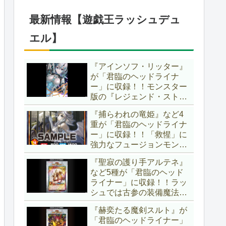
1弾は「マギストス」と
「エンディミオン」が選出
最新情報【遊戯王ラッシュデュ
されています！！【遊戯王
OCG】
エル】
『アインソフ・リッター』
が「君臨のヘッドライナ
ー」に収録！！モンスター
版の『レジェンド・ストラ
イク』とも言える強力な蘇
『捕らわれの竜姫』など4
生効果持ち！！そのステー
重が「君臨のヘッドライナ
タスから、「救惺」との相
ー」に収録！！「救惺」に
性も抜群に良いですね～。
強力なフュージョンモンス
【遊戯王ラッシュデュエ
ターとサポーターが登
ル】
『聖寂の護り手アルテネ』
場！！性能の高さはもちろ
など5種が「君臨のヘッド
ん、イラストから推察され
ライナー」に収録！！ラッ
る背景ストーリーも興味深
シュでは古参の装備魔法
い……。【遊戯王ラッシュ
『アルテネの加護』がテー
デュエル】
『赫奕たる魔剣スルト』が
マ化！！3種のユニオンが
「君臨のヘッドライナー」
存在し、天使族では汎用的