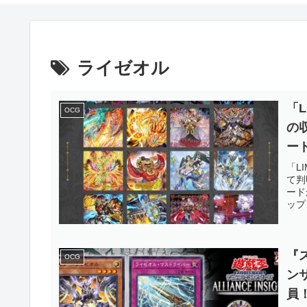
ライゼオル
「L
OCG
の
ー
の
「LI
て判
OC
ード
ップ
『
OCG
ン
員