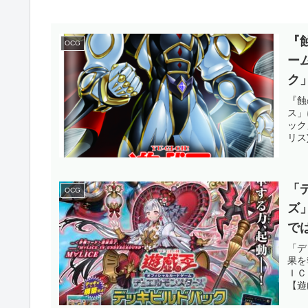
『
OCG
ー
ク
Ｌ
『蝕
ス」
ま
ック
リス
「
OCG
ズ
で
狙
「デ
果を
ＩＣ
【遊