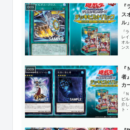
『
OCG
ス
ル
ー
『ラ
レイ
オル
ンス
『
OCG
者
カ
は
『Ｎ
ビル
そ
介し
ト・
OC