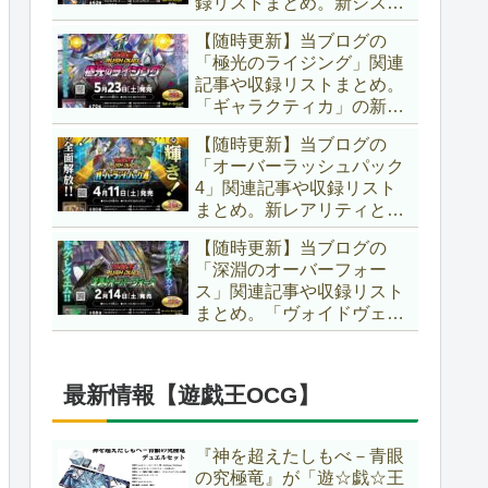
録リストまとめ。新システ
場です！！【遊戯王ラッシ
ム「ユニオンフュージョ
ュデュエル】
【随時更新】当ブログの
ン」の登場により、ようや
「極光のライジング」関連
く原作さながらの「ＸＹ
記事や収録リストまとめ。
Ｚ」が使用可能となりまし
「ギャラクティカ」の新た
た！！【遊戯王ラッシュデ
なフュージョンモンスター
ュエル】
【随時更新】当ブログの
やイラスト違い、「報道」
「オーバーラッシュパック
の強化に加え、幻竜族の新
4」関連記事や収録リスト
テーマ「纏竜」も登場で
まとめ。新レアリティとし
す！！【遊戯王ラッシュデ
てフルオーバーラッシュレ
ュエル】
【随時更新】当ブログの
ア仕様が初登場！！そし
「深淵のオーバーフォー
て、OCGの大人気テーマ
ス」関連記事や収録リスト
「霊使い」も同時に実装さ
まとめ。「ヴォイドヴェル
れています！！【遊戯王ラ
グ」や「夢中」、「ラ
ッシュデュエル】
ヴ」、「いとをかし」、
「コスモス姫」などの人気
最新情報【遊戯王OCG】
テーマ強化に加え、「冥
跡」もテーマ化です！！
【遊戯王ラッシュデュエ
『神を超えたしもべ－青眼
ル】
の究極竜』が「遊☆戯☆王