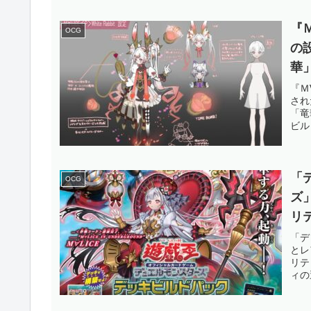
『
OCG
の
華
ね
『Ｍ
され
カ
「竜
ビル
「
OCG
ズ
リ
分
「デ
とレ
れ
リテ
ィの