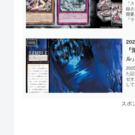
に
『ス
録さ
に
開要
『ラ
OC
2
OCG
『
ル
ま
20
た記
帰
ゼオ
して
スポ