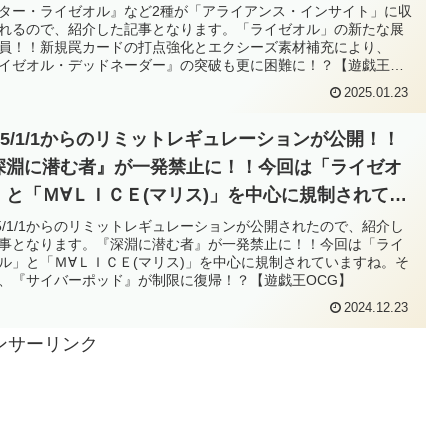
より、『ライゼオル・デッドネーダー』の突破も更
ター・ライゼオル』など2種が「アライアンス・インサイト」に収
れるので、紹介した記事となります。「ライゼオル」の新たな展
困難に！？【遊戯王OCG】
員！！新規罠カードの打点強化とエクシーズ素材補充により、
イゼオル・デッドネーダー』の突破も更に困難に！？【遊戯王
G】
2025.01.23
025/1/1からのリミットレギュレーションが公開！！
深淵に潜む者』が一発禁止に！！今回は「ライゼオ
」と「Ｍ∀ＬＩＣＥ(マリス)」を中心に規制されてい
すね。そして、『サイバーポッド』が制限に復
25/1/1からのリミットレギュレーションが公開されたので、紹介し
事となります。『深淵に潜む者』が一発禁止に！！今回は「ライ
！？【遊戯王OCG】
ル」と「Ｍ∀ＬＩＣＥ(マリス)」を中心に規制されていますね。そ
、『サイバーポッド』が制限に復帰！？【遊戯王OCG】
2024.12.23
ンサーリンク