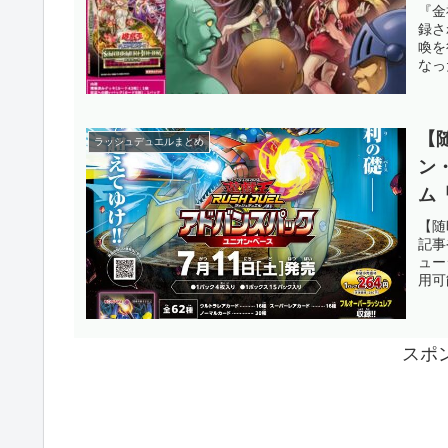
キ
『金
録さ
い
喚を
なっ
OC
【
ラッシュデュエルまとめ
ン
ム
原
【随
記事
た
ュー
用可
スポ