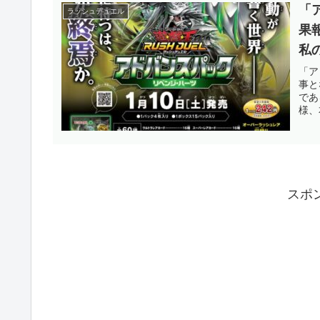
「
ラッシュデュエル
果
私
オ
「ア
事と
す
であ
様、
スポ