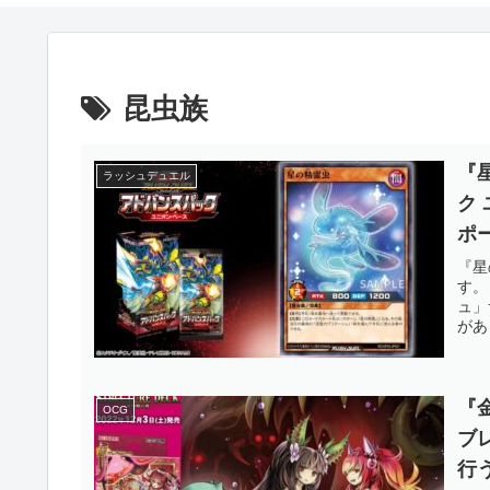
昆虫族
『
ラッシュデュエル
ク
ポ
て
『星
す。
ラ
ュ」
があ
『
OCG
ブ
行