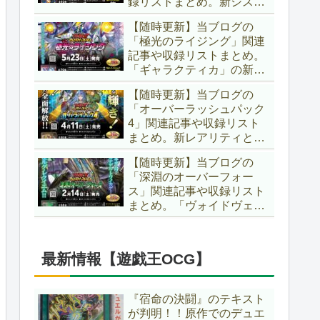
録リストまとめ。新システ
場です！！【遊戯王ラッシ
ム「ユニオンフュージョ
ュデュエル】
【随時更新】当ブログの
ン」の登場により、ようや
「極光のライジング」関連
く原作さながらの「ＸＹ
記事や収録リストまとめ。
Ｚ」が使用可能となりまし
「ギャラクティカ」の新た
た！！【遊戯王ラッシュデ
なフュージョンモンスター
ュエル】
【随時更新】当ブログの
やイラスト違い、「報道」
「オーバーラッシュパック
の強化に加え、幻竜族の新
4」関連記事や収録リスト
テーマ「纏竜」も登場で
まとめ。新レアリティとし
す！！【遊戯王ラッシュデ
てフルオーバーラッシュレ
ュエル】
【随時更新】当ブログの
ア仕様が初登場！！そし
「深淵のオーバーフォー
て、OCGの大人気テーマ
ス」関連記事や収録リスト
「霊使い」も同時に実装さ
まとめ。「ヴォイドヴェル
れています！！【遊戯王ラ
グ」や「夢中」、「ラ
ッシュデュエル】
ヴ」、「いとをかし」、
「コスモス姫」などの人気
最新情報【遊戯王OCG】
テーマ強化に加え、「冥
跡」もテーマ化です！！
【遊戯王ラッシュデュエ
『宿命の決闘』のテキスト
ル】
が判明！！原作でのデュエ