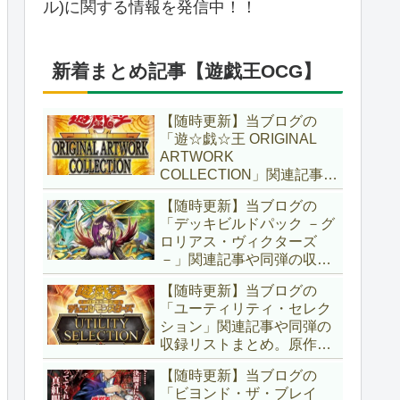
ル)に関する情報を発信中！！
新着まとめ記事【遊戯王OCG】
【随時更新】当ブログの
「遊☆戯☆王 ORIGINAL
ARTWORK
COLLECTION」関連記事や
同弾の収録リストまとめ。
【随時更新】当ブログの
マンガスタイルとオーバー
「デッキビルドパック －グ
フレームに焦点を当てた新
ロリアス・ヴィクターズ
商品！！また、原作のモン
－」関連記事や同弾の収録
スターもリメイクされてい
リストまとめ。効果を持た
ます！！【遊戯王OCG】
【随時更新】当ブログの
ない古のモンスターを使役
「ユーティリティ・セレク
する儀式テーマ「セネト」
ション」関連記事や同弾の
に加え、「レイズ・ムー
収録リストまとめ。原作の
ン」や「異解△」も登
名シーンや懐かしの人気モ
場！！【遊戯王OCG】
【随時更新】当ブログの
ンスターをイメージした新
「ビヨンド・ザ・ブレイ
規カードが多数登場！！ま