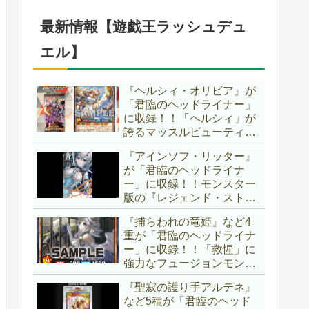
したが、後攻向けとは言え
無効化範囲の広がった『墓
最新情報【遊戯王ラッシュデュ
穴の指名者』はめちゃくち
ゃ強力ですね！？【遊戯王
エル】
OCG】
『ヘルシィ・オリビア』が
「君臨のヘッドライナー」
に収録！！「ヘルシィ」が
誇るマッスルビューティー
の詳細が判明！！優秀なリ
『アインソフ・リッター』
チュアル魔法『健康ズハ
が「君臨のヘッドライナ
イ！』をサルベージできる
ー」に収録！！モンスター
サポーターでしたか～。
版の『レジェンド・ストラ
【遊戯王ラッシュデュエ
イク』とも言える強力な蘇
ル】
『捕らわれの竜姫』など4
生効果持ち！！そのステー
重が「君臨のヘッドライナ
タスから、「救惺」との相
ー」に収録！！「救惺」に
性も抜群に良いですね～。
強力なフュージョンモンス
【遊戯王ラッシュデュエ
ターとサポーターが登
ル】
『聖寂の護り手アルテネ』
場！！性能の高さはもちろ
など5種が「君臨のヘッド
ん、イラストから推察され