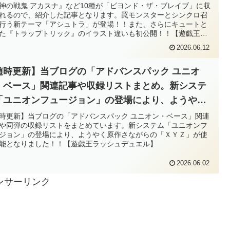
ュートとなった『トラップトリック』のイラスト違
神の戦鬼 アカスナ』など10種が「ビヨンド・ザ・ブレイブ」に収
れるので、紹介した記事となります。罠モンスターとシンクロ召
も初公開！！【遊戯王OCG】
行う新テーマ「アシュトラ」が登場！！また、さらにキュートと
た『トラップトリック』のイラスト違いも初公開！！【遊戯王
G】
2026.06.12
随時更新】当ブログの「アドバンスパック ユニオ
・ベース」関連記事や収録リストまとめ。新システ
「ユニオンフュージョン」の登場により、ようやく
作さながらの「ＸＹＺ」が使用可能となりまし
時更新】当ブログの「アドバンスパック ユニオン・ベース」関連
や同弾の収録リストをまとめています。新システム「ユニオンフ
！！【遊戯王ラッシュデュエル】
ジョン」の登場により、ようやく原作さながらの「ＸＹＺ」が使
能となりました！！【遊戯王ラッシュデュエル】
2026.06.02
ンサーリンク