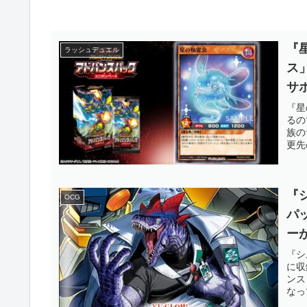
『
ラッシュデュエル
ス
サ
ん
『星
るの
【
族の
更先
ル】
『
OCG
パ
ー
ス
『シ
に収
の
ンス
なっ
OC