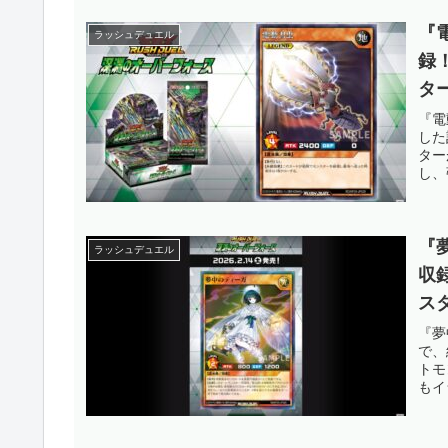
『
ラッシュデュエル
録
タ
に
『電
した
ね
ター
し、
ル】
『
ラッシュデュエル
収
ス
し
『夢
で、
ッ
トモ
もイ