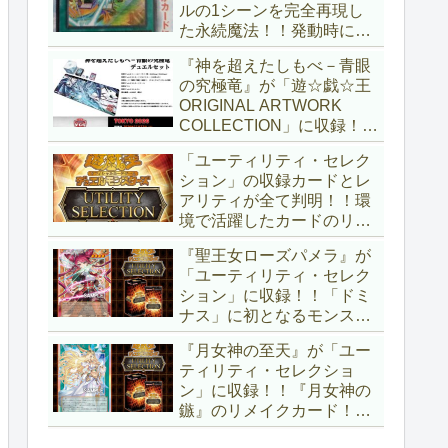
ルの1シーンを完全再現し
た永続魔法！！発動時に無
差別にモンスターを裏返す
『神を超えたしもべ－青眼
効果も、なかなかの影響力
の究極竜』が「遊☆戯☆王
ですね～。「Ｖジャンプ
ORIGINAL ARTWORK
(2026年10月号)」付属カー
COLLECTION」に収録！！
ド。【遊戯王OCG】
3回の攻撃と除去、強固な
「ユーティリティ・セレク
耐性と、正しく『強靭！無
ション」の収録カードとレ
敵！最強！』な「ブルーア
アリティが全て判明！！環
イズ」が登場です！！【遊
境で活躍したカードのリメ
戯王OCG】
イクが多数収録！！調整版
『聖王女ローズパメラ』が
『墓穴の指名者』や「ドミ
「ユーティリティ・セレク
ナス」の少女のカード化な
ション」に収録！！「ドミ
ど、注目要素が満載ですね
ナス」に初となるモンスタ
～。【遊戯王OCG】
ーが登場！！『聖王の粉
『月女神の至天』が「ユー
砕』や『列王詩篇』に描か
ティリティ・セレクショ
れていた少女で、実際にこ
ン」に収録！！『月女神の
の2種を強力にサポートし
鏃』のリメイクカード！！
ていますね！！【遊戯王
選出傾向が読めなくなりま
OCG】