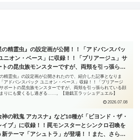
星の精霊虫』の設定画が公開！！「アドバンスパッ
 ユニオン・ベース」に収録！！「プリアージュ」サ
ートの昆虫族モンスターですが、両頬を引っ張られ
いる顔があまりにも愛くるし過ぎる……。【遊戯王
の精霊虫』の設定画が公開されたので、紹介した記事となりま
「アドバンスパック ユニオン・ベース」収録！！「プリアージ
ッシュデュエル】
サポートの昆虫族モンスターですが、両頬を引っ張られている顔
まりにも愛くるし過ぎる……。【遊戯王ラッシュデュエル】
2026.07.08
金神の戦鬼 アカスナ』など10種が「ビヨンド・ザ・
レイブ」に収録！！罠モンスターとシンクロ召喚を
う新テーマ「アシュトラ」が登場！！また、さらに