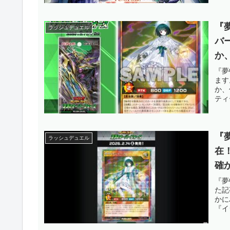
『
ラッシュデュエル
バ
か
グ
『夢
ます
～
か、
ティ
『
ラッシュデュエル
在
確
グ
『夢
た記
い
かに
『イ
ル】