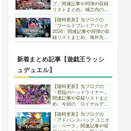
ブ」関連記事や同弾の収録
た、「ドミナス」などの豪
リストまとめ。城之内のカ
華再録にも注目ですね～。
ードたちが『時の黒魔術
【遊戯王OCG】
【随時更新】当ブログの
師』関連となってリメイ
「ワールドプレミアパック
ク！！さらに、「Ｄ－ＨＥ
2026」関連記事や同弾の収
ＲＯ」の『幽獄の時計塔』
録リストまとめ。海外先行
も待望のリメイクです！！
カードが例年より早く来
【遊戯王OCG】
日！！ゴースト骨塚をイメ
ージした『リビングデッド
新着まとめ記事【遊戯王ラッシ
の呼び声』関連に注目が集
まっていますね～。【遊戯
ュデュエル】
王OCG】
【随時更新】当ブログの
「君臨のヘッドライナー」
関連記事や収録リストまと
め。今回の「ロイヤルデモ
ンズ」は相手モンスターを
【随時更新】当ブログの
リリース！！また、新テー
「アドバンスパック ユニオ
マとして「救惺」、「ヘル
ン・ベース」関連記事や収
シィ」、「ゴエゴエ」も登