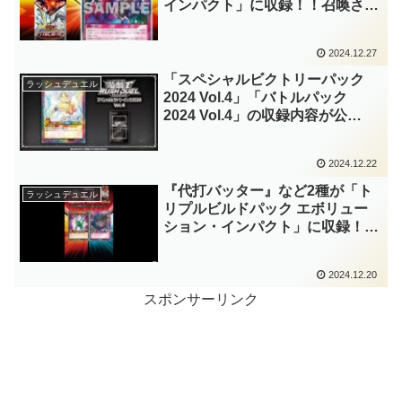
インパクト」に収録！！召喚され
たモンスターを裏返せる、「レッ
ドアイズ」と「メテオ」の強力な
2024.12.27
妨害札！！後、「魔将」も近々強
化される……？【遊戯王ラッシュ
「スペシャルビクトリーパック
ラッシュデュエル
デュエル】
2024 Vol.4」「バトルパック
2024 Vol.4」の収録内容が公
開！！「トーナメントバトル」の
景品がリニューアル！！『ささや
2024.12.22
きの妖精』のイラスト違いなどが
収録！！【遊戯王ラッシュデュエ
『代打バッター』など2種が「ト
ラッシュデュエル
ル】
リプルビルドパック エボリュー
ション・インパクト」に収録！！
OCGの昆虫族サポートが参
戦！！優秀な展開要員に加え、妨
2024.12.20
害札の『ライヤー・ワイヤー』も
実装されました！！【遊戯王ラッ
スポンサーリンク
シュデュエル】