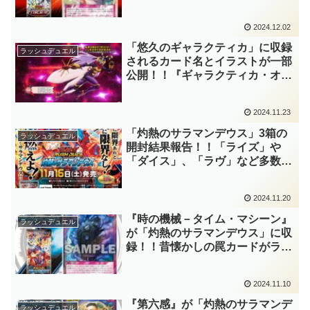
相手モンスターを素材にフュージ
ョン召喚！？ただ、現状は妨害や
2024.12.02
除去として機能させるのは難しそ
うですね～。【遊戯王ラッシュデ
「悠久のギャラクティカ」に収録
ラッシュデュエル
ュエル】
されるカード名とイラストが一部
公開！！『ギャラクティカ・オブ
リビオン・アーク』など。昆虫族
の「昆遁忍虫」が早速の実装！！
2024.11.23
「デーモン」や「アニマジカ」も
デッキ構築可能に！！【遊戯王ラ
「灼熱のサラマンデウス」3箱の
ラッシュデュエル
ッシュデュエル】
開封結果報告！！「ライズ」や
「ダイス」、「ラヴ」など多数の
テーマが大幅強化にされ、「リリ
ー」や「ガジェット」も実装され
2024.11.20
た基本パック！！当てたいカード
が多すぎて困りますね～。【遊戯
『時の機械－タイム・マシーン』
ラッシュデュエル
王ラッシュデュエル】
が「灼熱のサラマンデウス」に収
録！！昔懐かしの罠カードがラッ
シュに実装！！マキシマムモード
での蘇生が可能であり、「ガジェ
2024.11.10
ット」などのマキシマムテーマと
相性が良好ですね！！【遊戯王ラ
『第六感』が「灼熱のサラマンデ
ラッシュデュエル