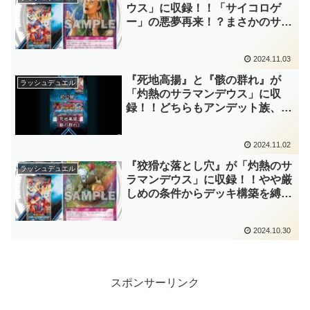
ッシュデュエル】
ウス」に収録！！「サイコロゲ
ー」の悪夢再来！？まさかのサイ
コロ効果を持つ禁止カードが、ラ
ッシュにもレジェンドとして実装
2024.11.03
ですね～。『サンセットリバー
ス』メタにもなるかな？【遊戯王
『死地高揚』と『骸の群れ』が
ラッシュデュエル
ラッシュデュエル】
「灼熱のサラマンデウス」に収
録！！どちらもアンデット族、特
に『ワイト』を意識した優秀なサ
ポートカードですね！！そして、
2024.11.02
イラストに写っているモンスター
たちも懐かしい……。【遊戯王ラ
『狡猾な落とし穴』が「灼熱のサ
ラッシュデュエル
ッシュデュエル】
ラマンデウス」に収録！！やや厳
しめの条件からデッキ構築を縛る
ものの、破壊力抜群のレジェンド
罠カード！！条件が追加されたこ
2024.10.30
とで、OCGより「落とし穴」し
ていますね～。【遊戯王ラッシュ
デュエル】
スポンサーリンク