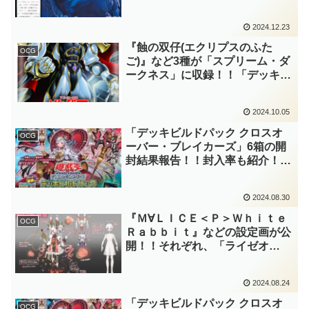
イゼオル」と「Ｍ∀ＬＩＣＥ(マリ
ス)」を中心に規制されています
2024.12.23
ね。そして、『サイバーポッド』
が制限に復帰！？【遊戯王
『蝕の双仔(エクリプスのふた
OCG
OCG】
ご)』など3種が「スプリーム・ダ
ークネス」に収録！！「デッキビ
ルドパック」を連動強化する汎用
枠！！「ライゼオル」や「Ｍ∀Ｌ
2024.10.05
ＩＣＥ(マリス)」の戦術を見事に
強化してくれていますね！！【遊
「デッキビルドパック クロスオ
OCG
戯王OCG】
ーバー・ブレイカーズ」6箱の開
封結果報告！！封入率も紹介！！
当ブログでは「Ｍ∀ＬＩＣＥ(マリ
ス)」と「竜華(りゅうげ)」を狙っ
2024.08.30
ていきたいですね！！【遊戯王
OCG】
『Ｍ∀ＬＩＣＥ＜Ｐ＞Ｗｈｉｔｅ
OCG
Ｒａｂｂｉｔ』などの設定画が公
開！！それぞれ、「ライゼオ
ル」、「竜華」、「Ｍ∀ＬＩＣＥ
(マリス)」のクオシク枠です
2024.08.24
ね！！「デッキビルドパック ク
ロスオーバー・ブレイカーズ」収
「デッキビルドパック クロスオ
OCG