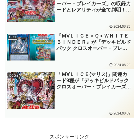
録！！【遊戯王OCG】
ーバー・ブレイカーズ」の収録カ
ードとレアリティが全て判明！！
高レアリティは「Ｍ∀ＬＩＣＥ(マ
リス)」がやや多めの配分！！上
2024.08.23
位レアリティの選出も、意外なも
のが散見されますね～。【遊戯王
『Ｍ∀ＬＩＣＥ＜Ｑ＞ＷＨＩＴＥ
OCG
OCG】
ＢＩＮＤＥＲ』が「デッキビルド
パック クロスオーバー・ブレイ
カーズ」に収録！！最後の「Ｍ∀
ＬＩＣＥ(マリス)」は強力なリン
2024.08.22
ク3！！効果が自己完結していて
優秀過ぎますね……。【遊戯王
「Ｍ∀ＬＩＣＥ(マリス)」関連カ
OCG
OCG】
ード9種が「デッキビルドパック
クロスオーバー・ブレイカーズ」
に収録！！最後のテーマは、やは
りサイバース族のリンクテー
マ！！除外からの帰還と通常罠カ
ードを得意とするテーマです！！
2024.08.09
【遊戯王OCG】
スポンサーリンク