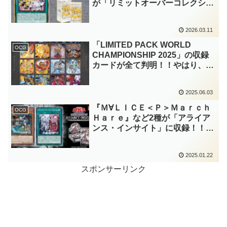
が「リミットオーバーコレクショ
ン－THE RIVALS－」に収録！！
最後のイラスト違い枠は、まさか
2026.03.11
の「Ｍ∀ＬＩＣＥ(マリス)」でし
たか！！【遊戯王OCG】
「LIMITED PACK WORLD
OCG
CHAMPIONSHIP 2025」の収録
カードが全て判明！！やはり、環
境テーマのカードが中心！！『皇
たる水精鱗－ネプトアビス』など
2025.06.03
のレアリティアップ、嬉しいです
ね～。【遊戯王OCG】
『Ｍ∀ＬＩＣＥ＜Ｐ＞Ｍａｒｃｈ
OCG
Ｈａｒｅ』など2種が「アライア
ンス・インサイト」に収録！！
「Ｍ∀ＬＩＣＥ(マリス)」の新た
な下級モンスターは、フリーチェ
2025.01.22
ーンの自己特殊召喚効果！！無効
効果の速攻魔法も強い……。【遊
スポンサーリンク
戯王OCG】