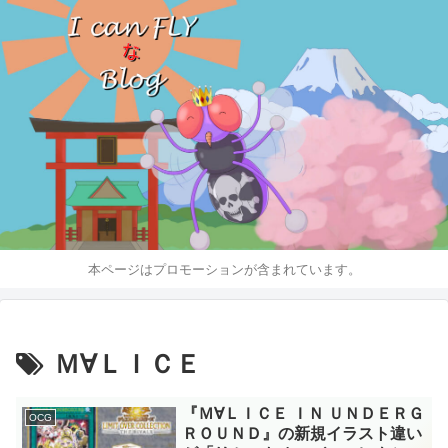
本ページはプロモーションが含まれています。
Ｍ∀ＬＩＣＥ
『Ｍ∀ＬＩＣＥ ＩＮ ＵＮＤＥＲＧ
OCG
ＲＯＵＮＤ』の新規イラスト違い