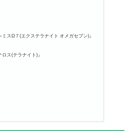
』
ミスΩ７(エクステラナイト オメガセブン)』
ロス(テラナイト)』