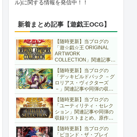
ル)に関する情報を発信中！！
新着まとめ記事【遊戯王OCG】
【随時更新】当ブログの
「遊☆戯☆王 ORIGINAL
ARTWORK
COLLECTION」関連記事や
同弾の収録リストまとめ。
【随時更新】当ブログの
マンガスタイルとオーバー
「デッキビルドパック －グ
フレームに焦点を当てた新
ロリアス・ヴィクターズ
商品！！また、原作のモン
－」関連記事や同弾の収録
スターもリメイクされてい
リストまとめ。効果を持た
ます！！【遊戯王OCG】
【随時更新】当ブログの
ない古のモンスターを使役
「ユーティリティ・セレク
する儀式テーマ「セネト」
ション」関連記事や同弾の
に加え、「レイズ・ムー
収録リストまとめ。原作の
ン」や「異解△」も登
名シーンや懐かしの人気モ
場！！【遊戯王OCG】
【随時更新】当ブログの
ンスターをイメージした新
「ビヨンド・ザ・ブレイ
規カードが多数登場！！ま