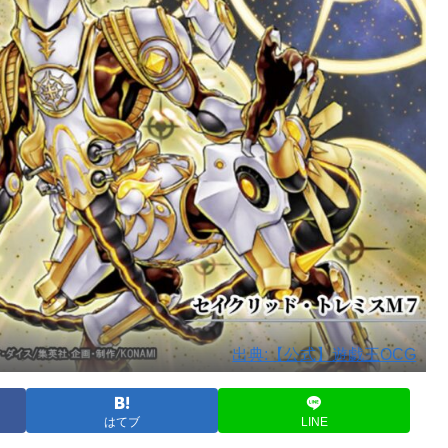
出典:【公式】遊戯王OCG
はてブ
LINE