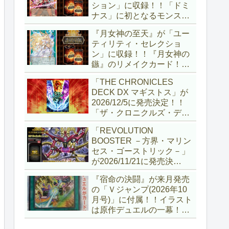
ション」に収録！！「ドミ
ナス」に初となるモンスタ
ーが登場！！『聖王の粉
『月女神の至天』が「ユー
砕』や『列王詩篇』に描か
ティリティ・セレクショ
れていた少女で、実際にこ
ン」に収録！！『月女神の
の2種を強力にサポートし
鏃』のリメイクカード！！
ていますね！！【遊戯王
選出傾向が読めなくなりま
OCG】
「THE CHRONICLES
したが、後攻向けとは言え
DECK DX マギストス」が
無効化範囲の広がった『墓
2026/12/5に発売決定！！
穴の指名者』はめちゃくち
「ザ・クロニクルズ・デッ
ゃ強力ですね！？【遊戯王
キ」がリニューアル！！第
OCG】
「REVOLUTION
1弾は「マギストス」と
BOOSTER －方界・マリン
「エンディミオン」が選出
セス・ゴーストリック－」
されています！！【遊戯王
が2026/11/21に発売決
OCG】
定！！「レボリューション
『宿命の決闘』が来月発売
ブースター」の第2弾！！
の「Ｖジャンプ(2026年10
今回は前回以上に個性派揃
月号)」に付属！！イラスト
いとなりましたね～。【遊
は原作デュエルの一幕！！
戯王OCG】
初期型デュエルディスクの