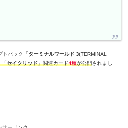
プトパック「
ターミナルワールド 3
(TERMINAL
& 「
セイクリッド
」関連カード
4種
が公開
されまし
ンサーリンク