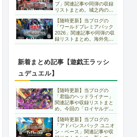
ブ」関連記事や同弾の収録
た、「ドミナス」などの豪
リストまとめ。城之内のカ
華再録にも注目ですね～。
ードたちが『時の黒魔術
【遊戯王OCG】
【随時更新】当ブログの
師』関連となってリメイ
「ワールドプレミアパック
ク！！さらに、「Ｄ－ＨＥ
2026」関連記事や同弾の収
ＲＯ」の『幽獄の時計塔』
録リストまとめ。海外先行
も待望のリメイクです！！
カードが例年より早く来
【遊戯王OCG】
日！！ゴースト骨塚をイメ
ージした『リビングデッド
新着まとめ記事【遊戯王ラッシ
の呼び声』関連に注目が集
まっていますね～。【遊戯
ュデュエル】
王OCG】
【随時更新】当ブログの
「君臨のヘッドライナー」
関連記事や収録リストまと
め。今回の「ロイヤルデモ
ンズ」は相手モンスターを
【随時更新】当ブログの
リリース！！また、新テー
「アドバンスパック ユニオ
マとして「救惺」、「ヘル
ン・ベース」関連記事や収
シィ」、「ゴエゴエ」も登