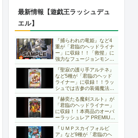
仕様に合わせた特別ルール
でしたし、それを再現する
最新情報【遊戯王ラッシュデュ
のかな？【遊戯王OCG】
エル】
『捕らわれの竜姫』など4
重が「君臨のヘッドライナ
ー」に収録！！「救惺」に
強力なフュージョンモンス
ターとサポーターが登
『聖寂の護り手アルテネ』
場！！性能の高さはもちろ
など5種が「君臨のヘッド
ん、イラストから推察され
ライナー」に収録！！ラッ
る背景ストーリーも興味深
シュでは古参の装備魔法
い……。【遊戯王ラッシュ
『アルテネの加護』がテー
デュエル】
『赫奕たる魔剣スルト』が
マ化！！3種のユニオンが
「君臨のヘッドライナー」
存在し、天使族では汎用的
に収録！！本商品のオーバ
なサポーターとなります
ーラッシュレア PREMIUM
ね！！【遊戯王ラッシュデ
BLACK Ver.枠！！初の下級
ュエル】
『ＵＭＰスカイフォルビ
モンスターで、「ヘルシ
ア』など9種が「君臨のヘ
ィ」と相性抜群なバウンス