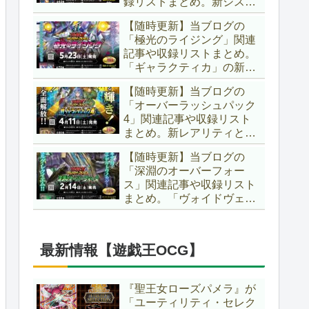
録リストまとめ。新システ
場です！！【遊戯王ラッシ
ム「ユニオンフュージョ
ュデュエル】
【随時更新】当ブログの
ン」の登場により、ようや
「極光のライジング」関連
く原作さながらの「ＸＹ
記事や収録リストまとめ。
Ｚ」が使用可能となりまし
「ギャラクティカ」の新た
た！！【遊戯王ラッシュデ
なフュージョンモンスター
ュエル】
【随時更新】当ブログの
やイラスト違い、「報道」
「オーバーラッシュパック
の強化に加え、幻竜族の新
4」関連記事や収録リスト
テーマ「纏竜」も登場で
まとめ。新レアリティとし
す！！【遊戯王ラッシュデ
てフルオーバーラッシュレ
ュエル】
【随時更新】当ブログの
ア仕様が初登場！！そし
「深淵のオーバーフォー
て、OCGの大人気テーマ
ス」関連記事や収録リスト
「霊使い」も同時に実装さ
まとめ。「ヴォイドヴェル
れています！！【遊戯王ラ
グ」や「夢中」、「ラ
ッシュデュエル】
ヴ」、「いとをかし」、
「コスモス姫」などの人気
最新情報【遊戯王OCG】
テーマ強化に加え、「冥
跡」もテーマ化です！！
【遊戯王ラッシュデュエ
『聖王女ローズパメラ』が
ル】
「ユーティリティ・セレク