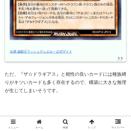
出典:遊戯王ラッシュデュエル – 公式サイト
ただ、『ザ☆ドラギアス』と相性の良いカードには種族縛
りがキツいカードも多く存在するので、構築に大きな無理
が生じてしまいそうです。
メニュー
ホーム
検索
トップ
サイドバー