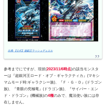
出典:【公式】遊戯王ラッシュデュエル
参考までにですが、現状(
2023/11/6時点
)の該当モンスタ
ーは『超銀河王ロード・オブ・ギャラクティカ』(マキシ
マムモード時:ギャラクシー族)、『Ｆ・Ｇ・Ｄ』(ドラゴン
族)、『青眼の究極竜』(ドラゴン族)、『サイバー・エン
ド・ドラゴン』(機械族)の
4種
のみで、魔法使い族には存
在しません。