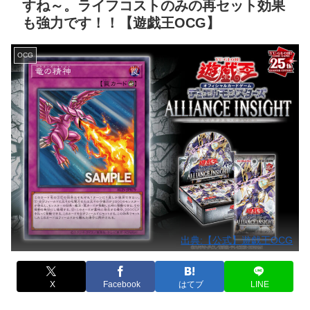
すね～。ライフコストのみの再セット効果
も強力です！！【遊戯王OCG】
OCG
出典:【公式】遊戯王OCG
X
Facebook
はてブ
LINE