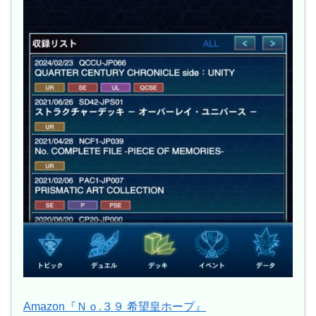
Amazon『Ｎｏ.３９ 希望皇ホープ』