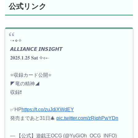
公式リンク
⋅⋆⋄✧
𝘼𝙇𝙇𝙄𝘼𝙉𝘾𝙀 𝙄𝙉𝙎𝙄𝙂𝙃𝙏
𝟐𝟎𝟐𝟓.𝟏.𝟐𝟓 𝐒𝐚𝐭 ✧⋄⋆⋅
⭐️収録カード公開⭐️
◤竜の精神◢
収録❗️
✅HP
https://t.co/zuJdiXWdEY
発売まであと31日🎄
pic.twitter.com/zRjqhPwYDn
— 【公式】遊戯王OCG (@YuGiOh_OCG_INFO)