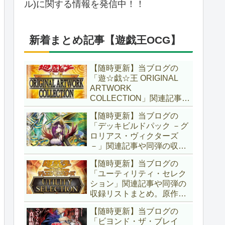
ル)に関する情報を発信中！！
新着まとめ記事【遊戯王OCG】
【随時更新】当ブログの
「遊☆戯☆王 ORIGINAL
ARTWORK
COLLECTION」関連記事や
同弾の収録リストまとめ。
【随時更新】当ブログの
マンガスタイルとオーバー
「デッキビルドパック －グ
フレームに焦点を当てた新
ロリアス・ヴィクターズ
商品！！また、原作のモン
－」関連記事や同弾の収録
スターもリメイクされてい
リストまとめ。効果を持た
ます！！【遊戯王OCG】
【随時更新】当ブログの
ない古のモンスターを使役
「ユーティリティ・セレク
する儀式テーマ「セネト」
ション」関連記事や同弾の
に加え、「レイズ・ムー
収録リストまとめ。原作の
ン」や「異解△」も登
名シーンや懐かしの人気モ
場！！【遊戯王OCG】
【随時更新】当ブログの
ンスターをイメージした新
「ビヨンド・ザ・ブレイ
規カードが多数登場！！ま