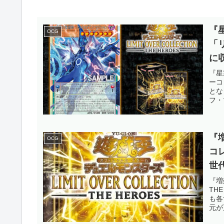
『
OCG
「
に
ス
『星
ーコ
ー
とな
フ・
『
OCG
コ
世
も
『増
TH
【
も各
元が