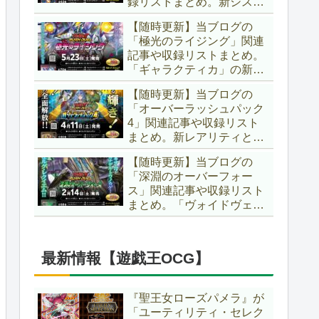
録リストまとめ。新システ
場です！！【遊戯王ラッシ
ム「ユニオンフュージョ
ュデュエル】
【随時更新】当ブログの
ン」の登場により、ようや
「極光のライジング」関連
く原作さながらの「ＸＹ
記事や収録リストまとめ。
Ｚ」が使用可能となりまし
「ギャラクティカ」の新た
た！！【遊戯王ラッシュデ
なフュージョンモンスター
ュエル】
【随時更新】当ブログの
やイラスト違い、「報道」
「オーバーラッシュパック
の強化に加え、幻竜族の新
4」関連記事や収録リスト
テーマ「纏竜」も登場で
まとめ。新レアリティとし
す！！【遊戯王ラッシュデ
てフルオーバーラッシュレ
ュエル】
【随時更新】当ブログの
ア仕様が初登場！！そし
「深淵のオーバーフォー
て、OCGの大人気テーマ
ス」関連記事や収録リスト
「霊使い」も同時に実装さ
まとめ。「ヴォイドヴェル
れています！！【遊戯王ラ
グ」や「夢中」、「ラ
ッシュデュエル】
ヴ」、「いとをかし」、
「コスモス姫」などの人気
最新情報【遊戯王OCG】
テーマ強化に加え、「冥
跡」もテーマ化です！！
【遊戯王ラッシュデュエ
『聖王女ローズパメラ』が
ル】
「ユーティリティ・セレク