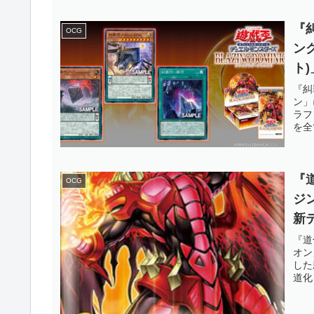
『
OCG
ン
ト
の
『糾
ン」
だ
ラフ
を全
『
OCG
ジ
新
場
『道
オン
【
した
道化