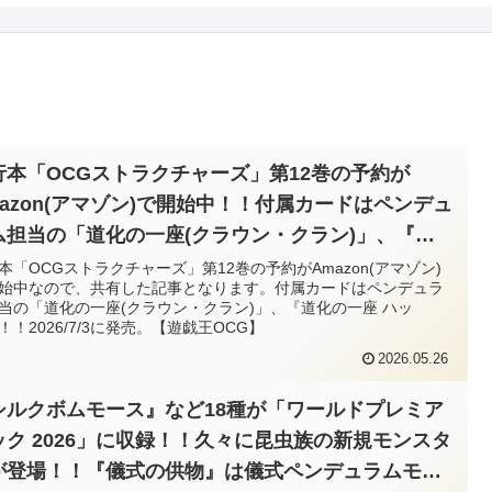
行本「OCGストラクチャーズ」第12巻の予約が
mazon(アマゾン)で開始中！！付属カードはペンデュ
ム担当の「道化の一座(クラウン・クラン)」、『道
一座 ハット』！！2026/7/3に発売。【遊戯王
本「OCGストラクチャーズ」第12巻の予約がAmazon(アマゾン)
始中なので、共有した記事となります。付属カードはペンデュラ
G】
当の「道化の一座(クラウン・クラン)」、『道化の一座 ハッ
！！2026/7/3に発売。【遊戯王OCG】
2026.05.26
シルクボムモース』など18種が「ワールドプレミア
ック 2026」に収録！！久々に昆虫族の新規モンスタ
が登場！！『儀式の供物』は儀式ペンデュラムモン