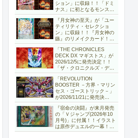
ション」に収録！！「ドミ
ナス」に初となるモンスタ
ーが登場！！『聖王の粉
『月女神の至天』が「ユー
砕』や『列王詩篇』に描か
ティリティ・セレクショ
れていた少女で、実際にこ
ン」に収録！！『月女神の
の2種を強力にサポートし
鏃』のリメイクカード！！
ていますね！！【遊戯王
選出傾向が読めなくなりま
OCG】
「THE CHRONICLES
したが、後攻向けとは言え
DECK DX マギストス」が
無効化範囲の広がった『墓
2026/12/5に発売決定！！
穴の指名者』はめちゃくち
「ザ・クロニクルズ・デッ
ゃ強力ですね！？【遊戯王
キ」がリニューアル！！第
OCG】
「REVOLUTION
1弾は「マギストス」と
BOOSTER －方界・マリン
「エンディミオン」が選出
セス・ゴーストリック－」
されています！！【遊戯王
が2026/11/21に発売決
OCG】
定！！「レボリューション
『宿命の決闘』が来月発売
ブースター」の第2弾！！
の「Ｖジャンプ(2026年10
今回は前回以上に個性派揃
月号)」に付属！！イラスト
いとなりましたね～。【遊
は原作デュエルの一幕！！
戯王OCG】
初期型デュエルディスクの