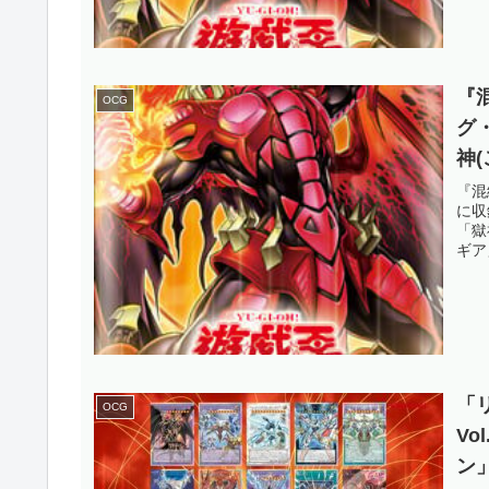
『
OCG
グ
神
「
『混
に収
す
「獄
ギア
「
OCG
V
ン