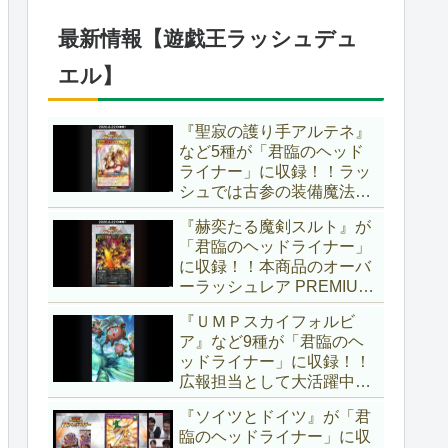
仕様に合わせた特別ルール
でしたし、それを再現する
最新情報【遊戯王ラッシュデュ
のかな？【遊戯王OCG】
エル】
『聖寂の護り手アルテネ』
など5種が「君臨のヘッド
ライナー」に収録！！ラッ
シュでは古参の装備魔法
『アルテネの加護』がテー
『赫奕たる魔剣スルト』が
マ化！！3種のユニオンが
「君臨のヘッドライナー」
存在し、天使族では汎用的
に収録！！本商品のオーバ
なサポーターとなります
ーラッシュレア PREMIUM
ね！！【遊戯王ラッシュデ
BLACK Ver.枠！！初の下級
ュエル】
『ＵＭＰスカイフォルビ
モンスターで、「ヘルシ
ア』など9種が「君臨のヘ
ィ」と相性抜群なバウンス
ッドライナー」に収録！！
効果持ちです！！【遊戯王
広報担当として大活躍中の
ラッシュデュエル】
『ラワン冒険隊』がテーマ
『ソイツとドイツ』が「君
化！！まさかのユニオンテ
臨のヘッドライナー」に収
ーマですし、関連カードも