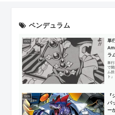
ペンデュラム
単
OCG
A
ラ
化の
単行
で開
OC
ム担
ト』
『
OCG
パ
ー