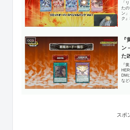
『
「リ
たの
登
ン」
ク』
『
OCG
ン
た
ト
『黄
HE
録
DM
など
スポ