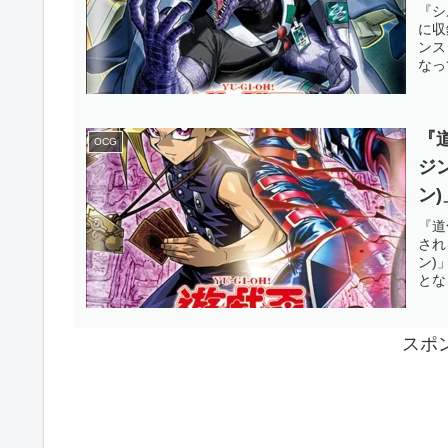
ス
『シ
に収
の
ンス
なっ
OC
『
OCG
ジ
ン
な
『道
され
す
ン)
とな
スポ