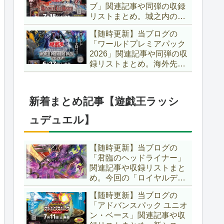
ブ」関連記事や同弾の収録
た、「ドミナス」などの豪
リストまとめ。城之内のカ
華再録にも注目ですね～。
ードたちが『時の黒魔術
【遊戯王OCG】
【随時更新】当ブログの
師』関連となってリメイ
「ワールドプレミアパック
ク！！さらに、「Ｄ－ＨＥ
2026」関連記事や同弾の収
ＲＯ」の『幽獄の時計塔』
録リストまとめ。海外先行
も待望のリメイクです！！
カードが例年より早く来
【遊戯王OCG】
日！！ゴースト骨塚をイメ
ージした『リビングデッド
新着まとめ記事【遊戯王ラッシ
の呼び声』関連に注目が集
まっていますね～。【遊戯
ュデュエル】
王OCG】
【随時更新】当ブログの
「君臨のヘッドライナー」
関連記事や収録リストまと
め。今回の「ロイヤルデモ
ンズ」は相手モンスターを
【随時更新】当ブログの
リリース！！また、新テー
「アドバンスパック ユニオ
マとして「救惺」、「ヘル
ン・ベース」関連記事や収
シィ」、「ゴエゴエ」も登