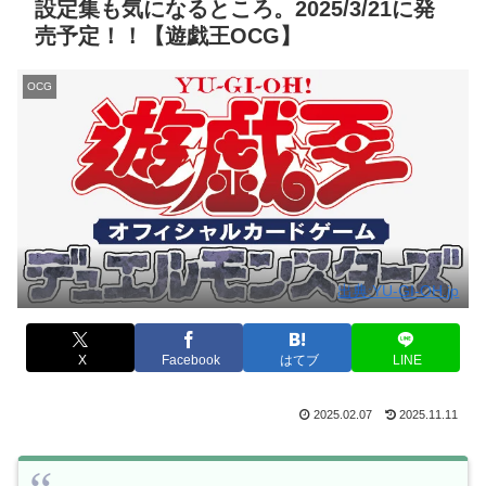
設定集も気になるところ。2025/3/21に発
売予定！！【遊戯王OCG】
OCG
出典:YU-GI-OH.jp
X
Facebook
はてブ
LINE
2025.02.07
2025.11.11