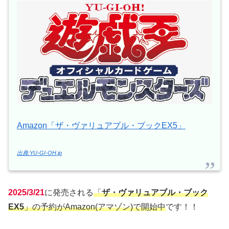
Amazon「ザ・ヴァリュアブル・ブックEX5」
出典:YU-GI-OH.jp
2025/3/21
に発売される
「
ザ・ヴァリュアブル・ブック
EX5
」の予約がAmazon(アマゾン)で開始中
です！！