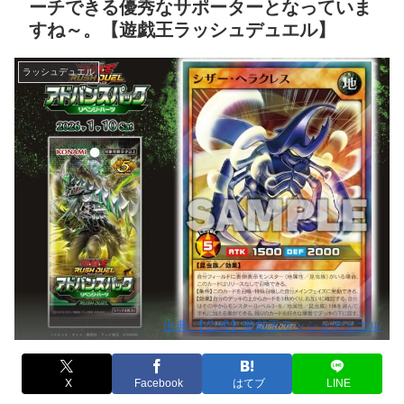
ーチできる優秀なサポーターとなっていま
すね～。【遊戯王ラッシュデュエル】
ラッシュデュエル
出典:【公式】遊戯王ラッシュデュエル
X
Facebook
はてブ
LINE