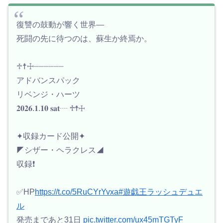
復讐の鼓動が響く世界—
死闘の先に待つのは、蘇生か終焉か。
♱☨☩┈┈┈┈┈┈
アドバンスパック
リベンジ・ハーツ
𝟐𝟎𝟐𝟔.𝟏.𝟏𝟎 𝐬𝐚𝐭┈ ♱☨☩
✦収録カード公開✦
◤シザー・ヘラクレス◢
収録❗️
✅HP
https://t.co/5RuCYrYvxa
#遊戯王ラッシュデュエ
ル
発売まであと31日
pic.twitter.com/ux45mTGTyF