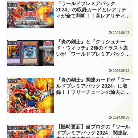
ドが非常に多い、良パックでした
「ワールドプレミアパック
OCG
ね～。【遊戯王OCG】
2024」の収録カードとレアリテ
ィが全て判明！！高レアリティは
「灰滅」がやや多めの配分！！
『クリシュナード・ウィッチ』の
2024.09.27
通常イラストにシークレットレア
仕様が存在するにも嬉しいですね
『炎の剣士』と『クリシュナー
OCG
～。【遊戯王OCG】
ド・ウィッチ』2種のイラスト違
いが「ワールドプレミアパック
2024」に収録！！恒例のイラス
ト違い枠が判明！！シークレット
2024.09.19
レア仕様にのみ存在し、後者は海
外版のイラストですね！！【遊戯
『炎の剣士』関連カードが「ワー
OCG
王OCG】
ルドプレミアパック 2024」に収
録！！フリーチェーンの除去に攻
撃力倍化という豪快な切札『極炎
の剣士』が登場！！また、装備に
特化した「サラマンドラ」もテー
マ化していますね！！【遊戯王
2024.09.05
OCG】
【随時更新】当ブログの「ワール
OCGまとめ
ドプレミアパック 2024」関連記