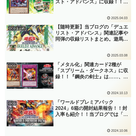
スト・アドバンス」に収録！！
『ブラック・マジシャン』と『炎
の剣士』の融合モンスターがリメ
2025.04.03
イク！！召喚権を行使しない『闘
炎の剣士』リクルートは強力で
【随時更新】当ブログの「デュエ
OCGまとめ
す！！【遊戯王OCG】
リスト・アドバンス」関連記事や
同弾の収録リストまとめ。遊馬の
「未来皇ホープ」に新たな姿が登
場！！懐かしのモンスターたちも
2025.03.08
「オノマト」の一員として多数リ
メイクされていますね～。【遊戯
「メタル化」関連カード2種が
OCG
王OCG】
「スプリーム・ダークネス」に収
録！！『鋼炎の剣士』は……、ま
さかの『炎の剣士』が「メタル
化」した姿！？徐々に火力を増し
2024.10.13
ていき、じわじわとバーンダメー
ジを与えるてくる様は恐ろし
「ワールドプレミアパック
OCG
い……。【遊戯王OCG】
2024」6箱の開封結果報告！！封
入率も紹介！！当ブログでは「灰
滅(かいめつ)」を最優先に、続い
て「ティスティナ」を狙っていき
2024.10.06
ます！！イラストアドの高いカー