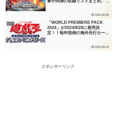
事や同弾の収録リストまとめ。毎
年恒例の海外先行カードを収録し
たコンセプトパック第5弾！！
2024.08.08
「ティスティナ」、「灰滅(かい
めつ)」などが来日！！【遊戯王
「WORLD PREMIERE PACK
OCG
OCG】
2024」が2024/9/28に発売決
定！！毎年恒例の海外先行カード
を収録した「ワールドプレミアパ
ック」が今年も発売！！「ティス
2024.06.03
ティナ」、「Ashened」が主に
収録ですね！！【遊戯王OCG】
スポンサーリンク