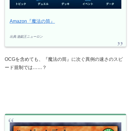
Amazon『魔法の筒』
出典:遊戯王ニューロン
OCGを含めても、『魔法の筒』に次ぐ異例の速さのスピ
ード規制では……？