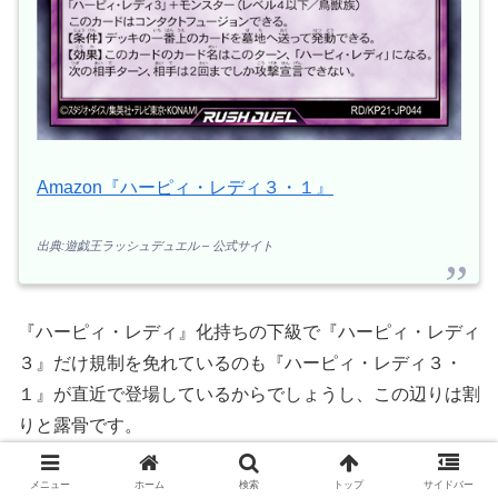
Amazon『ハーピィ・レディ３・１』
出典:遊戯王ラッシュデュエル – 公式サイト
『ハーピィ・レディ』化持ちの下級で『ハーピィ・レディ
３』だけ規制を免れているのも『ハーピィ・レディ３・
１』が直近で登場しているからでしょうし、この辺りは割
りと露骨です。
メニュー
ホーム
検索
トップ
サイドバー