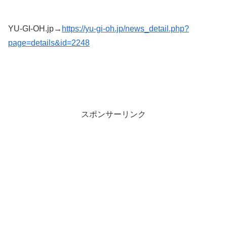
YU-GI-OH.jp→
https://yu-gi-oh.jp/news_detail.php?
page=details&id=2248
スポンサーリンク