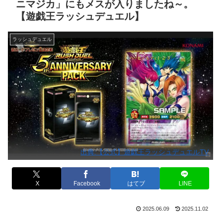
ニマジカ」にもメスが入りましたね～。
【遊戯王ラッシュデュエル】
ラッシュデュエル
出典:【公式】遊戯王ラッシュデュエルTV
X
Facebook
はてブ
LINE
2025.06.09
2025.11.02