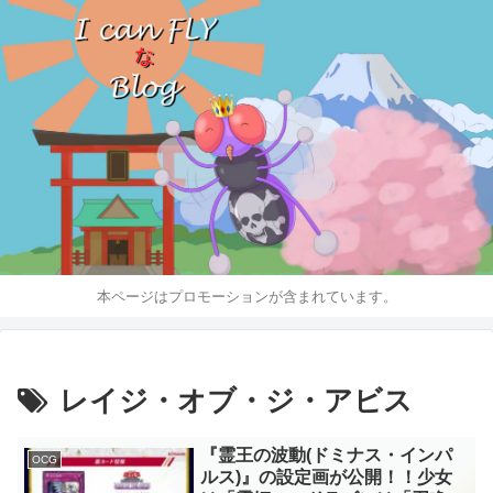
本ページはプロモーションが含まれています。
レイジ・オブ・ジ・アビス
『霊王の波動(ドミナス・インパ
OCG
ルス)』の設定画が公開！！少女