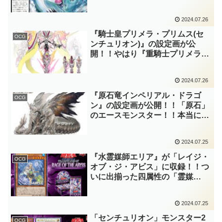
ナスパック」にクォーターセンチ
ュリーシークレットレア仕様で再
2024.07.26
録！！納得……というより、予想
通りの選出でしたね！！【遊戯王
『騎士皇プリメラ・プリムス(セ
OCG
OCG】
ンチュリオン)』の設定画が公
開！！やはり『重騎士プリメラ』
と『従騎士トゥルーデア』がシン
クロしたようですし、あの二人も
2024.07.26
シンクロしそうですね～。「レイ
ジ・オブ・ジ・アビス」収録！！
『原石竜インペリアル・ドラゴ
OCG
【遊戯王OCG】
ン』の設定画が公開！！「原石」
のエースモンスター！！本当に、
キミはどうして岩石族では無いん
だ……？「レイジ・オブ・ジ・ア
2024.07.25
ビス」収録！！【遊戯王OCG】
『水霊媒師エリア』が「レイジ・
OCG
オブ・ジ・アビス」に収録！！つ
いに出揃った四属性の「霊媒
師」！！同時収録の「海皇」や
「水精鱗(マーメイル)」と相性抜
2024.07.25
群です！！待望の『水精鱗－ディ
ニクアビス』サーチだ……。(感
「センチュリオン」モンスター2
OCG