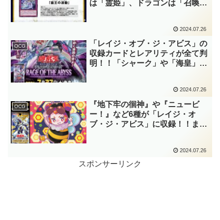
は「霊姫」、ドラゴンは「召喚
獣」という名前みたいですね！！
設定的にも水属性のテーマデッキ
2024.07.26
に入れたいカードです！！「レイ
ジ・オブ・ジ・アビス」収録！！
「レイジ・オブ・ジ・アビス」の
OCG
【遊戯王OCG】
収録カードとレアリティが全て判
明！！「シャーク」や「海皇」、
「水精鱗(マーメイル)」などの水
属性テーマはもちろん、「Ｂ・Ｆ
2024.07.26
(ビー・フォース)」による昆虫族
の大幅強化が嬉し過ぎる……。
『地下牢の徊神』や『ニュービ
OCG
【遊戯王OCG】
ー！』など6種が「レイジ・オ
ブ・ジ・アビス」に収録！！まさ
かの『ワナビー！』サポート！？
「Ｂ・Ｆ(ビー・フォース)」と同
2024.07.26
じ「蜂」だからですかね……？新
規アンデット族も効果が豪快で
スポンサーリンク
す！！【遊戯王OCG】