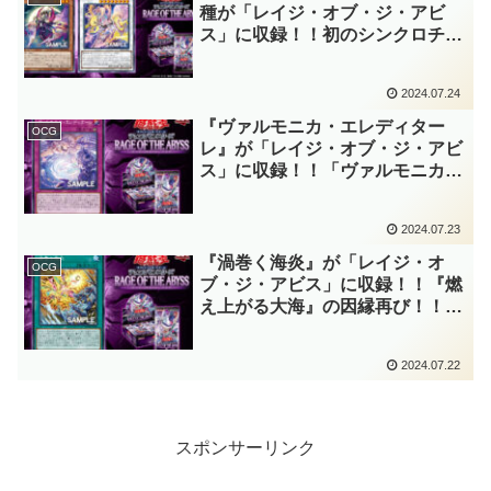
涙)【遊戯王OCG】
種が「レイジ・オブ・ジ・アビ
ス」に収録！！初のシンクロチュ
ーナーは、「エンブレーマ」サー
チに除去に自己再生！？また、新
2024.07.24
たな炎族モンスターが追加が追加
されました！！【遊戯王OCG】
『ヴァルモニカ・エレディター
OCG
レ』が「レイジ・オブ・ジ・アビ
ス」に収録！！「ヴァルモニカ」
に万能カウンター罠カードが登
場！！サーチが可能であるのはも
2024.07.23
ちろん、まさかのリソース回復能
力まで付いているだと……？【遊
『渦巻く海炎』が「レイジ・オ
OCG
戯王OCG】
ブ・ジ・アビス」に収録！！『燃
え上がる大海』の因縁再び！！強
化された「水精鱗(マーメイル)」
や「炎王」と相性抜群の通常魔
2024.07.22
法！！汎用的な水属性・炎属性の
サポートとしても優秀ですね！！
【遊戯王OCG】
スポンサーリンク